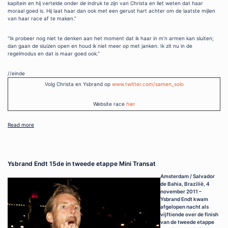
kapitein en hij vertelde onder de indruk te zijn van Christa en liet weten dat haar
moraal goed is. Hij laat haar dan ook met een gerust hart achter om de laatste mijlen
van haar race af te maken.”
“Ik probeer nog niet te denken aan het moment dat ik haar in m’n armen kan sluiten;
dan gaan de sluizen open en houd ik niet meer op met janken. Ik zit nu in de
regelmodus en dat is maar goed ook.”
//einde
Volg Christa en Ysbrand op
www.twitter.com/samen_solo
Website race
hier
Read more
Ysbrand Endt 15de in tweede etappe Mini Transat
Amsterdam / Salvador
de Bahia, Brazilië, 4
november 2011 –
Ysbrand Endt kwam
afgelopen nacht als
vijftiende over de finish
van de tweede etappe