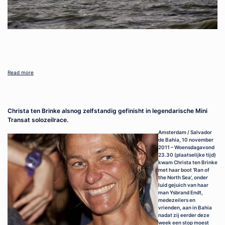
Read more
Christa ten Brinke alsnog zelfstandig gefinisht in legendarische Mini
Transat solozeilrace.
Amsterdam / Salvador
de Bahia, 10 november
2011 – Woensdagavond
23.30 (plaatselijke tijd)
kwam Christa ten Brinke
met haar boot ‘Ran of
the North Sea’, onder
luid gejuich van haar
man Ysbrand Endt,
medezeilers en
vrienden, aan in Bahia
nadat zij eerder deze
week een stop moest