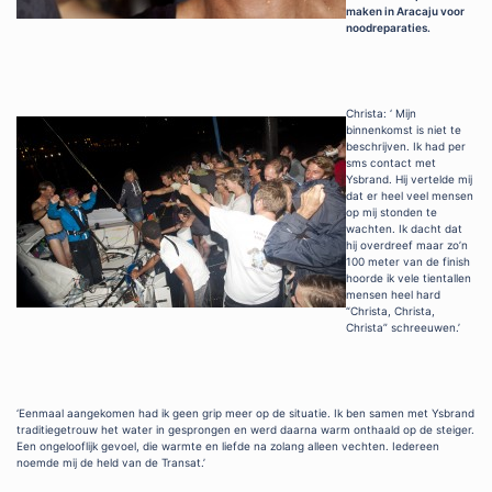
maken in Aracaju voor
noodreparaties.
Christa: ‘ Mijn
binnenkomst is niet te
beschrijven. Ik had per
sms contact met
Ysbrand. Hij vertelde mij
dat er heel veel mensen
op mij stonden te
wachten. Ik dacht dat
hij overdreef maar zo’n
100 meter van de finish
hoorde ik vele tientallen
mensen heel hard
“Christa, Christa,
Christa” schreeuwen.’
‘Eenmaal aangekomen had ik geen grip meer op de situatie. Ik ben samen met Ysbrand
traditiegetrouw het water in gesprongen en werd daarna warm onthaald op de steiger.
Een ongelooflijk gevoel, die warmte en liefde na zolang alleen vechten. Iedereen
noemde mij de held van de Transat.’