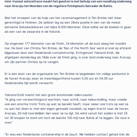
mini-transat solozeilrace maakt het goed en is met behulp van een noodtuig onderweg
naar Aracaju ten Noorden van de reguliere finishplaats Salvador de Bahia.
Met het inroepen van de hulp van het racemanagement is Ten Brinke niet meer
gerechtigd te finishen. De zeilster lag op een 28ste positie in een van de meest
eenzame Solozeezeilraces van bijna 8.000 kilometer. Deze editie zal de boeken in gaan
als een van de zwaarste in de historie.
Op ongeveer 177 kilometer van de finish, 24 kilometer uit de kust sloeg het noodlot
toe. De boot van Christa Ten Brinke, de ‘Ran of the North Sea’ werd al snel op afstand
bijgestaan door een Nederlands containerschip. Echtgenoot Ysbrand Endt, die
afgelopen donderdag als 16de over de finish ging, is over land onderweg naar Aracaju
om zijn partner Christa op te vangen.
Er is een boot van de organisatie om Ten Brinke te begeleiden tot veilige aankomst in
de haven Aracaju waar ze maandagochtend tussen 0.00 uur en 04.00 uur
Nederlandse tijd wordt verwacht.
Ysbrand Endt noemt het een grote emotionele rollercoaster:
“Ik ging van verwachtingsvol wachten, naar schrik, naar teleurstelling, maar voelde
ook een enorme trots! Trots op wat ze bereikt heeft, maar zeker ook trots op wat ze
nu aan het doen is: met een eigen gemaakt noodzeil, op eigen kracht naar de haven
Aracaju, 50 mijl noordelijker dan waar ze nu ligt. De wind vanuit het zuiden is met 25
tot 30 knopen te sterk om toch de laatste 100 mijl naar Bahia af te leggen. De race is
over.”
“Er was een Nederlands containership in de buurt. We hebben contact gehad met de