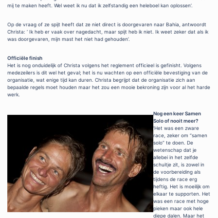
mij te maken heeft. Wel weet ik nu dat ik zelfstandig een heleboel kan oplossen’.
Op de vraag of ze spijt heeft dat ze niet direct is doorgevaren naar Bahia, antwoordt
Christa: ‘ Ik heb er vaak over nagedacht, maar spijt heb ik niet. Ik weet zeker dat als ik
was doorgevaren, mijn mast het niet had gehouden’.
Officiële finish
Het is nog onduidelijk of Christa volgens het reglement officieel is gefinisht. Volgens
medezeilers is dit wel het geval; het is nu wachten op een officiële bevestiging van de
organisatie, wat enige tijd kan duren. Christa begrijpt dat de organisatie zich aan
bepaalde regels moet houden maar het zou een mooie bekroning zijn voor al het harde
werk.
Nog een keer Samen
Solo of nooit meer?
‘Het was een zware
race, zeker om “samen
solo” te doen. De
wetenschap dat je
allebei in het zelfde
schuitje zit, is zowel in
de voorbereiding als
tijdens de race erg
heftig. Het is moeilijk om
elkaar te supporten. Het
was een race met hoge
pieken maar ook hele
diepe dalen. Maar het