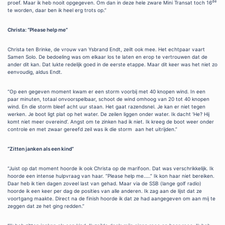
de
proef. Maar ik heb nooit opgegeven. Om dan in deze hele zware Mini Transat toch 16
te worden, daar ben ik heel erg trots op.”
Christa: “Please help me”
Christa ten Brinke, de vrouw van Ysbrand Endt, zeilt ook mee. Het echtpaar vaart
Samen Solo. De bedoeling was om elkaar los te laten en erop te vertrouwen dat de
ander dit kan. Dat lukte redelijk goed in de eerste etappe. Maar dit keer was het niet zo
eenvoudig, aldus Endt.
“Op een gegeven moment kwam er een storm voorbij met 40 knopen wind. In een
paar minuten, totaal onvoorspelbaar, schoot de wind omhoog van 20 tot 40 knopen
wind. En die storm bleef acht uur staan. Het gaat razendsnel. Je kan er niet tegen
werken. Je boot ligt plat op het water. De zeilen liggen onder water. Ik dacht ‘He? Hij
komt niet meer overeind’. Angst om te zinken had ik niet. Ik kreeg de boot weer onder
controle en met zwaar gereefd zeil was ik die storm aan het uitrijden.”
“Zitten janken als een kind”
“Juist op dat moment hoorde ik ook Christa op de marifoon. Dat was verschrikkelijk. Ik
hoorde een intense hulpvraag van haar. “Please help me…..” Ik kon haar niet bereiken.
Daar heb ik tien dagen zoveel last van gehad. Maar via de SSB (lange golf radio)
hoorde ik een keer per dag de posities van alle anderen. Ik zag aan de lijst dat ze
voortgang maakte. Direct na de finish hoorde ik dat ze had aangegeven om aan mij te
zeggen dat ze het ging redden.”