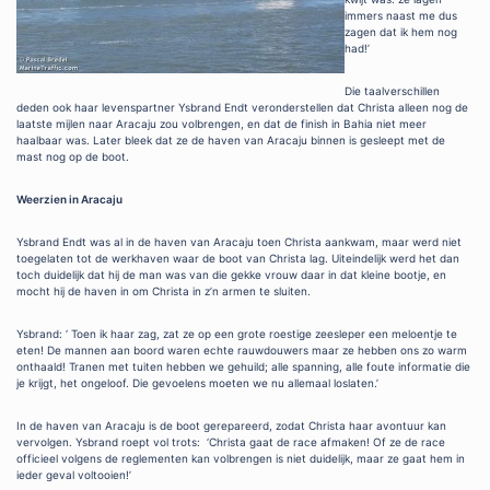
immers naast me dus
zagen dat ik hem nog
had!’
Die taalverschillen
deden ook haar levenspartner Ysbrand Endt veronderstellen dat Christa alleen nog de
laatste mijlen naar Aracaju zou volbrengen, en dat de finish in Bahia niet meer
haalbaar was. Later bleek dat ze de haven van Aracaju binnen is gesleept met de
mast nog op de boot.
Weerzien in Aracaju
Ysbrand Endt was al in de haven van Aracaju toen Christa aankwam, maar werd niet
toegelaten tot de werkhaven waar de boot van Christa lag. Uiteindelijk werd het dan
toch duidelijk dat hij de man was van die gekke vrouw daar in dat kleine bootje, en
mocht hij de haven in om Christa in z’n armen te sluiten.
Ysbrand: ‘ Toen ik haar zag, zat ze op een grote roestige zeesleper een meloentje te
eten! De mannen aan boord waren echte rauwdouwers maar ze hebben ons zo warm
onthaald! Tranen met tuiten hebben we gehuild; alle spanning, alle foute informatie die
je krijgt, het ongeloof. Die gevoelens moeten we nu allemaal loslaten.’
In de haven van Aracaju is de boot gerepareerd, zodat Christa haar avontuur kan
vervolgen. Ysbrand roept vol trots: ‘Christa gaat de race afmaken! Of ze de race
officieel volgens de reglementen kan volbrengen is niet duidelijk, maar ze gaat hem in
ieder geval voltooien!’