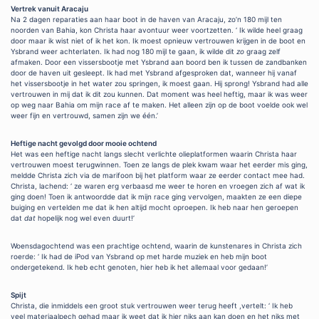
Vertrek vanuit Aracaju
Na 2 dagen reparaties aan haar boot in de haven van Aracaju, zo’n 180 mijl ten
noorden van Bahia, kon Christa haar avontuur weer voortzetten. ‘ Ik wilde heel graag
door maar ik wist niet of ik het kon. Ik moest opnieuw vertrouwen krijgen in de boot en
Ysbrand weer achterlaten. Ik had nog 180 mijl te gaan, ik wilde dit
zo
graag zelf
afmaken. Door een vissersbootje met Ysbrand aan boord ben ik tussen de zandbanken
door de haven uit gesleept. Ik had met Ysbrand afgesproken dat, wanneer hij vanaf
het vissersbootje in het water zou springen, ik moest gaan. Hij sprong! Ysbrand had alle
vertrouwen in mij dat ik dit zou kunnen. Dat moment was heel heftig, maar ik was weer
op weg naar Bahia om mijn race af te maken. Het alleen zijn op de boot voelde ook wel
weer fijn en vertrouwd, samen zijn we één.’
Heftige nacht gevolgd door mooie ochtend
Het was een heftige nacht langs slecht verlichte olieplatformen waarin Christa haar
vertrouwen moest terugwinnen. Toen ze langs de plek kwam waar het eerder mis ging,
meldde Christa zich via de marifoon bij het platform waar ze eerder contact mee had.
Christa, lachend: ‘ ze waren erg verbaasd me weer te horen en vroegen zich af wat ik
ging doen! Toen ik antwoordde dat ik mijn race ging vervolgen, maakten ze een diepe
buiging en vertelden me dat ik hen altijd mocht oproepen. Ik heb naar hen geroepen
dat
dat
hopelijk nog wel even duurt!’
Woensdagochtend was een prachtige ochtend, waarin de kunstenares in Christa zich
roerde: ‘ Ik had de iPod van Ysbrand op met harde muziek en heb mijn boot
ondergetekend. Ik heb echt genoten, hier heb ik het allemaal voor gedaan!’
Spijt
Christa, die inmiddels een groot stuk vertrouwen weer terug heeft ,vertelt: ‘ Ik heb
veel materiaalpech gehad maar ik weet dat ik hier niks aan kan doen en het niks met