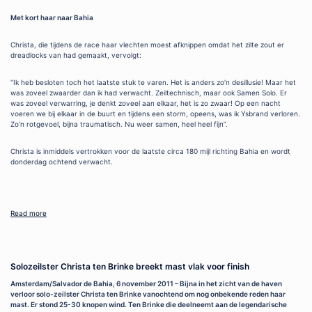
Met kort haar naar Bahia
Christa, die tijdens de race haar vlechten moest afknippen omdat het zilte zout er
dreadlocks van had gemaakt, vervolgt:
“Ik heb besloten toch het laatste stuk te varen. Het is anders zo’n desillusie! Maar het
was zoveel zwaarder dan ik had verwacht. Zeiltechnisch, maar ook Samen Solo. Er
was zoveel verwarring, je denkt zoveel aan elkaar, het is zo zwaar! Op een nacht
voeren we bij elkaar in de buurt en tijdens een storm, opeens, was ik Ysbrand verloren.
Zo’n rotgevoel, bijna traumatisch. Nu weer samen, heel heel fijn”.
Christa is inmiddels vertrokken voor de laatste circa 180 mijl richting Bahia en wordt
donderdag ochtend verwacht.
Read more
Solozeilster Christa ten Brinke breekt mast vlak voor finish
Amsterdam/Salvador de Bahia, 6 november 2011 – Bijna in het zicht van de haven
verloor solo-zeilster Christa ten Brinke vanochtend om nog onbekende reden haar
mast. Er stond 25-30 knopen wind. Ten Brinke die deelneemt aan de legendarische