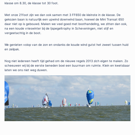
klasse om 8.30, de klasse tot 30 foot.
Met onze 21foot zijn we dan ook samen met 3 FF650 de kleinste in de klasse. De
gekozen baan is natuurlijk een upwind downwind baan, hoewel de Mini Transat 650
daar niet op is gebouwd. Maken we veel goed met boothandeling, we zitten dan ook,
na een koude vrieswinter bij de Ijspegeltrophy in Scheveningen, niet stijf en
vergeetachtig in de boot.
We genieten volop van de zon en ondanks de koude wind gutst het zweet tussen huid
en zeilpak.
Nog niet iedereen heeft tijd gehad om de nieuwe regels 2013 zich eigen te maken. Zo
scheeuwen wij bij de eerste beneden boei een buurman om ruimte. Klein en kwetsbaar
laten we ons niet weg duwen.