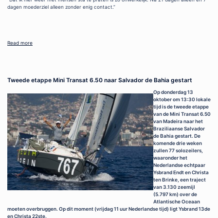
dagen moederziel alleen zonder enig contact.”
Read more
Tweede etappe Mini Transat 6.50 naar Salvador de Bahia gestart
Op donderdag 13
oktober om 13:30 lokale
tijd is de tweede etappe
van de Mini Transat 6.50
van Madeira naar het
Braziliaanse Salvador
de Bahia gestart. De
komende drie weken
zullen 77 solozeilers,
waaronder het
Nederlandse echtpaar
Ysbrand Endt en Christa
ten Brinke, een traject
van 3.130 zeemijl
(5.797 km) over de
Atlantische Oceaan
moeten overbruggen. Op dit moment (vrijdag 11 uur Nederlandse tijd) ligt Ysbrand 13de
en Christa 22ste.