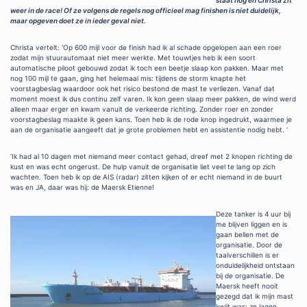
weer in de race! Of ze volgens de regels nog officieel mag finishen is niet duidelijk,
maar opgeven doet ze in ieder geval niet.
Christa vertelt: ‘Op 600 mijl voor de finish had ik al schade opgelopen aan een roer
zodat mijn stuurautomaat niet meer werkte. Met touwtjes heb ik een soort
automatische piloot gebouwd zodat ik toch een beetje slaap kon pakken. Maar met
nog 100 mijl te gaan, ging het helemaal mis: tijdens de storm knapte het
voorstagbeslag waardoor ook het risico bestond de mast te verliezen. Vanaf dat
moment moest ik dus continu zelf varen. Ik kon geen slaap meer pakken, de wind werd
alleen maar erger en kwam vanuit de verkeerde richting. Zonder roer en zonder
voorstagbeslag maakte ik geen kans. Toen heb ik de rode knop ingedrukt, waarmee je
aan de organisatie aangeeft dat je grote problemen hebt en assistentie nodig hebt. ‘
‘Ik had al 10 dagen met niemand meer contact gehad, dreef met 2 knopen richting de
kust en was echt ongerust. De hulp vanuit de organisatie liet veel te lang op zich
wachten. Toen heb ik op de AIS (radar) zitten kijken of er echt niemand in de buurt
was en JA, daar was hij: de Maersk Etienne!
Deze tanker is 4 uur bij
me blijven liggen en is
gaan bellen met de
organisatie. Door de
taalverschillen is er
onduidelijkheid ontstaan
bij de organisatie. De
Maersk heeft nooit
gezegd dat ik mijn mast
kwijt was: ze lagen