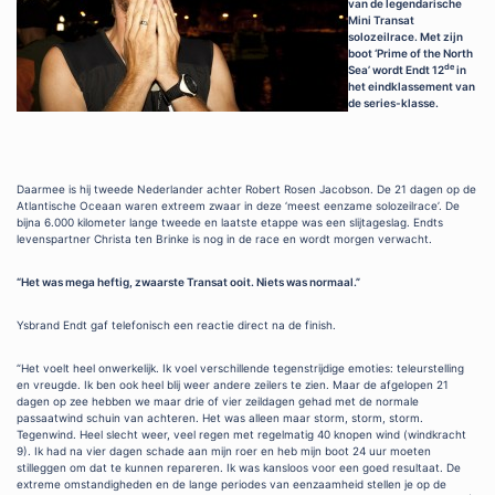
van de legendarische
Mini Transat
solozeilrace. Met zijn
boot ‘Prime of the North
de
Sea’ wordt Endt 12
in
het eindklassement van
de series-klasse.
Daarmee is hij tweede Nederlander achter Robert Rosen Jacobson. De 21 dagen op de
Atlantische Oceaan waren extreem zwaar in deze ‘meest eenzame solozeilrace’. De
bijna 6.000 kilometer lange tweede en laatste etappe was een slijtageslag. Endts
levenspartner Christa ten Brinke is nog in de race en wordt morgen verwacht.
“Het was mega heftig, zwaarste Transat ooit. Niets was normaal.”
Ysbrand Endt gaf telefonisch een reactie direct na de finish.
“Het voelt heel onwerkelijk. Ik voel verschillende tegenstrijdige emoties: teleurstelling
en vreugde. Ik ben ook heel blij weer andere zeilers te zien. Maar de afgelopen 21
dagen op zee hebben we maar drie of vier zeildagen gehad met de normale
passaatwind schuin van achteren. Het was alleen maar storm, storm, storm.
Tegenwind. Heel slecht weer, veel regen met regelmatig 40 knopen wind (windkracht
9). Ik had na vier dagen schade aan mijn roer en heb mijn boot 24 uur moeten
stilleggen om dat te kunnen repareren. Ik was kansloos voor een goed resultaat. De
extreme omstandigheden en de lange periodes van eenzaamheid stellen je op de