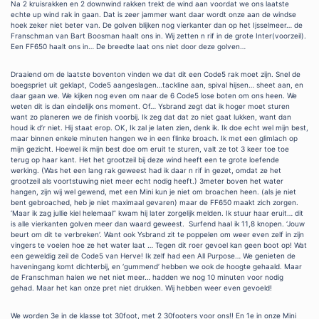
Na 2 kruisrakken en 2 downwind rakken trekt de wind aan voordat we ons laatste
echte up wind rak in gaan. Dat is zeer jammer want daar wordt onze aan de windse
hoek zeker niet beter van. De golven blijken nog vierkanter dan op het Ijsselmeer… de
Franschman van Bart Boosman haalt ons in. Wij zetten n rif in de grote Inter(voorzeil).
Een FF650 haalt ons in… De breedte laat ons niet door deze golven…
Draaiend om de laatste boventon vinden we dat dit een Code5 rak moet zijn. Snel de
boegspriet uit geklapt, Code5 aangeslagen…tackline aan, spival hijsen… sheet aan, en
daar gaan we. We kijken nog even om naar de 6 Code5 lose boten om ons heen. We
weten dit is dan eindelijk ons moment. Of… Ysbrand zegt dat ik hoger moet sturen
want zo planeren we de finish voorbij. Ik zeg dat dat zo niet gaat lukken, want dan
houd ik d’r niet. Hij staat erop. OK, Ik zal je laten zien, denk ik. Ik doe echt wel mijn best,
maar binnen enkele minuten hangen we in een flinke broach. Ik met een glimlach op
mijn gezicht. Hoewel ik mijn best doe om eruit te sturen, valt ze tot 3 keer toe toe
terug op haar kant. Het het grootzeil bij deze wind heeft een te grote loefende
werking. (Was het een lang rak geweest had ik daar n rif in gezet, omdat ze het
grootzeil als voortstuwing niet meer echt nodig heeft.) 3meter boven het water
hangen, zijn wij wel gewend, met een Mini kun je niet om broachen heen. (als je niet
bent gebroached, heb je niet maximaal gevaren) maar de FF650 maakt zich zorgen.
‘Maar ik zag jullie kiel helemaal” kwam hij later zorgelijk melden. Ik stuur haar eruit… dit
is alle vierkanten golven meer dan waard geweest. Surfend haal ik 11,8 knopen. ‘Jouw
beurt om dit te verbreken’. Want ook Ysbrand zit te poppelen om weer even zelf in zijn
vingers te voelen hoe ze het water laat … Tegen dit roer gevoel kan geen boot op! Wat
een geweldig zeil de Code5 van Herve! Ik zelf had een All Purpose… We genieten de
haveningang komt dichterbij, en ‘gummend’ hebben we ook de hoogte gehaald. Maar
de Franschman halen we net niet meer… hadden we nog 10 minuten voor nodig
gehad. Maar het kan onze pret niet drukken. Wij hebben weer even gevoeld!
We worden 3e in de klasse tot 30foot, met 2 30footers voor ons!! En 1e in onze Mini