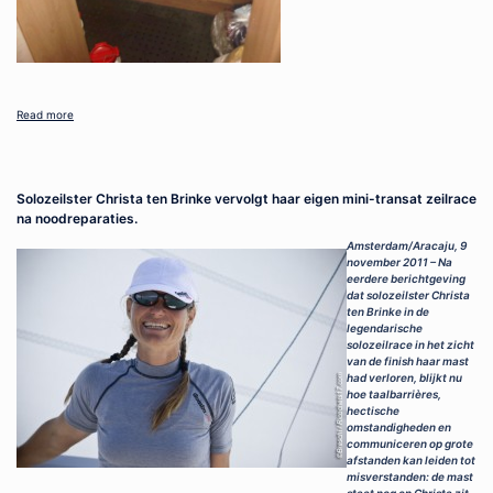
Read more
Solozeilster Christa ten Brinke vervolgt haar eigen mini-transat zeilrace
na noodreparaties.
Amsterdam/Aracaju, 9
november 2011 – Na
eerdere berichtgeving
dat solozeilster Christa
ten Brinke in de
legendarische
solozeilrace in het zicht
van de finish haar mast
had verloren, blijkt nu
hoe taalbarrières,
hectische
omstandigheden en
communiceren op grote
afstanden kan leiden tot
misverstanden: de mast
staat nog en Christa zit