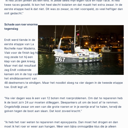
“Ik heb zitten janken als een kind. Ik zeilde deels mijn eigen race en haar race. Ik heb
twee races gezeild. Ik kon het heel slecht loslaten en dat maakt het extra zwaar. In de
eerste etappe had ik dat niet. Dit was zo zwaar, zo niet voorspeld, zo veel heftiger dan
ooit gedacht.”
Schade aan roer enorme
tegenslag
Endt werd tiende in de
eerste etappe van La
Rochelle naar Madeira.
Vlak voor de finish lag hij
nog zesde tot hij een
klap van de giek kreeg.
Maar met dat resultaat
zag Endt voldoende
kansen om in de top van
het eindklassement van
48 deelnemers te eindigen. Maar het noodlot sloeg na vier dagen in de tweede etappe
toe. Endt legt uit:
“Na vier dagen was ik een van 12 boten met roerproblemen. Om dat te repareren heb
ik de boot zo’n 24 uur moeten stilleggen. Sleepankers uit om de boot af te remmen.
Ongelofelijk zwaar om een van die grote roeren er in je eentje eraf te halen, terwijl de
golven tegen de boot aan slaan. Dat kost zoveel kracht.”
“Ik heb het roer weten te repareren met epoxypasta. Dan moet het drogen en dan
moet ik het roer er weer aan hangen. Weer een bijna onmogelijke klus die je alleen