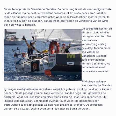
De route loopt via de Canarische Eilanden. Dé hamvraag is wat de verstandigste route
is: de eilanden via de oost- of westkant passeren, of ertussen door varen. Want er
liggen hier namelijk geen verplichte gates waar de zeilers doorheen moeten varen. In
theorie valt tussen de eilanden, dankzij trechtereffecten en versnelling van de wind,
ook nog winst te behalen.
De solozeilers kunnen dit
eerste stuk de wind in
de rug verwachten. Die
wind zal naar
verwachting vrijdag
geleidelijk toenemen en
kan voorbij de
Canarische Eilanden
zelfs stormachtige
vormen aannemen. Na
het weekend wordt
beter weer verwacht.
Bij de lager gelegen
Kaap Verdische Eilanden
ligt wegens veiligheidsredenen wel een verplichte gate om zicht op de vloot te kunnen
houden. Na de passage van de Kaap Verdische Eilanden begint het gebied van de
doldrums, waar het uren lang compleet windstil kan zijn, maar ook opeens weer 40
knopen wind kan staan. Eenmaal de evenaar over wacht de deelnemers een
betrouwbare zuid-oost passaat die hen naar Brazilië zal brengen. De solozeilers
worden eind oktober/begin november in Salvador de Bahia verwacht.