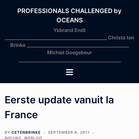
Skip
to
PROFESSIONALS CHALLENGED by
content
OCEANS
Ysbrand Endt
_______________________________________________ Christa ten
Brinke _______________________________________________
Michiel Goegebeur
_______________________________________________
Toggle
menu
Eerste update vanuit la
France
BY
CETENBRINKE
SEPTEMBER 6, 2011
NIEUWS
,
WEBLOG