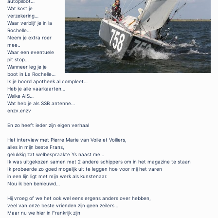
autopiloot…
Wat kost je
verzekering…
Waar verblijf je in la
Rochelle…
Neem je extra roer
mee..
Waar een eventuele
pit stop…
Wanneer leg je je
boot in La Rochelle…
Is je boord apotheek al compleet…
Heb je alle vaarkaarten…
Welke AIS…
Wat heb je als SSB antenne…
enzv.enzv
En zo heeft ieder zijn eigen verhaal
Het interview met Pierre Marie van Voile et Voiliers,
alles in mijn beste Frans,
gelukkig zat welbespraakte Ys naast me…
Ik was uitgekozen samen met 2 andere schippers om in het magazine te staan
Ik probeerde zo goed mogelijk uit te leggen hoe voor mij het varen
in een lijn ligt met mijn werk als kunstenaar.
Nou ik ben benieuwd…
Hij vroeg of we het ook wel eens ergens anders over hebben,
veel van onze beste vrienden zijn geen zeilers…
Maar nu we hier in Frankrijk zijn