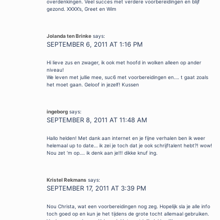
overdenkingen. Veel succes met verdere voorbereidingen en blijf
gezond. XXXX’s, Greet en Wim
Jolanda ten Brinke
says:
SEPTEMBER 6, 2011 AT 1:16 PM
Hi lieve zus en zwager, ik ook met hoofd in wolken alleen op ander
niveau!
We leven met jullie mee, suc6 met voorbereidingen en…. t gaat zoals
het moet gaan. Geloof in jezelf! Kussen
ingeborg
says:
SEPTEMBER 8, 2011 AT 11:48 AM
Hallo helden! Met dank aan internet en je fijne verhalen ben ik weer
helemaal up to date… ik zei je toch dat je ook schrijftalent hebt?! wow!
Nou zet ‘m op…. ik denk aan je!!! dikke knuf ing.
Kristel Rekmans
says:
SEPTEMBER 17, 2011 AT 3:39 PM
Nou Christa, wat een voorbereidingen nog zeg. Hopelijk sla je alle info
toch goed op en kun je het tijdens de grote tocht allemaal gebruiken.