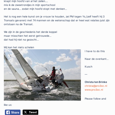
knapt mijn hoofd van al het zeilen….
mis ik de zweetrondjes in mijn sportschool
en de sauna… zodat mijn hoofd stopt met denken…
Het is nog een hele kunst om je vrouw te houden, zei PM tegen Ys,(zelf heeft hij 3
Transats gevaren) met 74 mannen en de wetenschap dat er heel wat relaties juist zijn
ontstaan na de Transat.
We zijn in de geschiedenis het derde koppel
maar misschien het eerst getrouwde…
dat had hij niet na gezocht…
Mij kan het niets schelen
I have to do this
Naar de overkant…
Kusch
—
Christa ten Brinke
christa@pro3oc.nl
www.pro3oc.nl
Please follow and
like us: