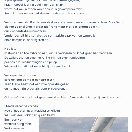
2 jaar geleden zijn we ook door deze materie gegaan,
maar hoewel ik er nu veel meer van snap,
wordt het ook meteen weer een stuk gecompliceerder…
Soms is meer weten niet de eenvoudigste of kortste weg…
We zitten met zijn 8ten in een klaslokaal met een over enthousiaste Jean Yves Bernot
die net zo snel Engels praat als Frans maar met een enorm accent,
dus concentratie is noodzaak.
Verder vertelt hij alsof alles de normaalste zaak van de wereld is
deze complexe weer systemen…
Nou ja…
Ik stoot af en toe Ysbrand aan, om te verifiëren of ik het goed heb verstaan…
De zeilers elk hun eigen ervaring elk hun eigen gedachten
pennen alle windrichtingen en tips op
Wie weet kan dit het verschil zijn tussen 1 en 2…
We slapen in ons busje…
spreken steeds meer concurrenten
Jean Marie heeft net een knie operatie gehad
en nu moet zijn broer zijn boot prepareren….
Chinese Chuo is ook net gearriveerd en heeft 4 maanden niet op zijn mini gevaren
Steeds dezelfde vragen
Hoe al het eten naar Madeira te krijgen…
Wat kost een ticket terug van Brazil..
Een reserve
windinrichting mee…
Welke reserve