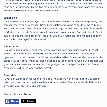
neemt gewoon rust op een gegeven moment. In plaats van 20 minuten heb ik ook wel
eens een uur geslapen. En dat kan als je buiten de gevarenzone bent, maar niet in een
scheepvaartroute bij Cap Finistère bijvoorbeeld.”
Samen Solo
“Halverwege deze etappe lagen Christa en ik vlak bijelkaar. Dat was echt geweldig. We
spraken veel over de marifoon. Soms heel frustrerend, want ze zeilde soms zo bij me
weg. Wat doe je nu, vroeg ik dan. Maar op een gegeven moment ging ik meer oostelijk
en Christa meer west. Daar zijn we elk onze eigen weg gegaan. Dat wilde ik ook. En zij
ook. Ik voelde me schuldig en rot, maar dit wilde ik. Ik wilde die race winnen, aandacht
voor de boot en mijzelf en de snelheid.”
Ik hou van je
“Na vijf dagen hoorde ik haar weer op de marifoon met een ander praten. Ik zocht
contact en het voelde heel anders. We hadden afstand genomen. Dat was best
bijzonder om te constateren. Het klonk ook afstandelijker. Er was minder connectie. Ze
zei nog ‘ik hou van je’, maar dat klonk alsof ze het tegen iemand willekeurig zei. Het was
goed dat je kan loslaten. Je kiest elk voor je eigen pad. Dat geeft ook kracht. Dat je
erop vertrouwt dat je weer bijelkaar komt.”
Grote kick
“Over een week gaan we weer. Ik heb er echt al zin in. Niet omdat het nou zo lekker
zeilen was, maar ik ben heel tevreden met deze positie. Tiende van de 48! Het podium
is mogelijk. Dit geeft me een grote kick.”
Please follow and like us: