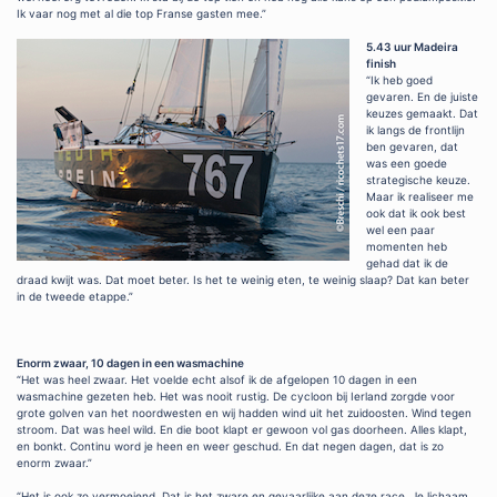
Ik vaar nog met al die top Franse gasten mee.”
5.43 uur Madeira
finish
“Ik heb goed
gevaren. En de juiste
keuzes gemaakt. Dat
ik langs de frontlijn
ben gevaren, dat
was een goede
strategische keuze.
Maar ik realiseer me
ook dat ik ook best
wel een paar
momenten heb
gehad dat ik de
draad kwijt was. Dat moet beter. Is het te weinig eten, te weinig slaap? Dat kan beter
in de tweede etappe.”
Enorm zwaar, 10 dagen in een wasmachine
“Het was heel zwaar. Het voelde echt alsof ik de afgelopen 10 dagen in een
wasmachine gezeten heb. Het was nooit rustig. De cycloon bij Ierland zorgde voor
grote golven van het noordwesten en wij hadden wind uit het zuidoosten. Wind tegen
stroom. Dat was heel wild. En die boot klapt er gewoon vol gas doorheen. Alles klapt,
en bonkt. Continu word je heen en weer geschud. En dat negen dagen, dat is zo
enorm zwaar.”
“Het is ook zo vermoeiend. Dat is het zware en gevaarlijke aan deze race. Je lichaam