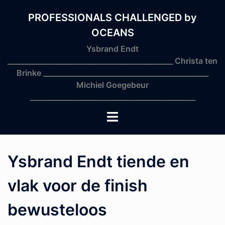
Skip
to
PROFESSIONALS CHALLENGED by
content
OCEANS
Ysbrand Endt
_______________________________________________ Christa ten
Brinke _______________________________________________
Michiel Goegebeur
_______________________________________________
Toggle
menu
Ysbrand Endt tiende en
vlak voor de finish
bewusteloos