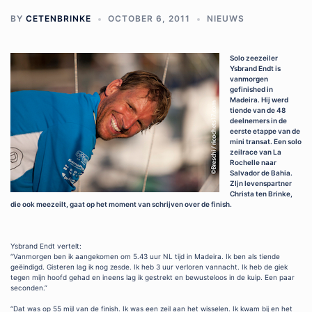
BY
CETENBRINKE
OCTOBER 6, 2011
NIEUWS
Solo zeezeiler
Ysbrand Endt is
vanmorgen
gefinished in
Madeira. Hij werd
tiende van de 48
deelnemers in de
eerste etappe van de
mini transat. Een solo
zeilrace van La
Rochelle naar
Salvador de Bahia.
ZIjn levenspartner
Christa ten Brinke,
die ook meezeilt, gaat op het moment van schrijven over de finish.
Ysbrand Endt vertelt:
“Vanmorgen ben ik aangekomen om 5.43 uur NL tijd in Madeira. Ik ben als tiende
geëindigd. Gisteren lag ik nog zesde. Ik heb 3 uur verloren vannacht. Ik heb de giek
tegen mijn hoofd gehad en ineens lag ik gestrekt en bewusteloos in de kuip. Een paar
seconden.”
“Dat was op 55 mijl van de finish. Ik was een zeil aan het wisselen. Ik kwam bij en het