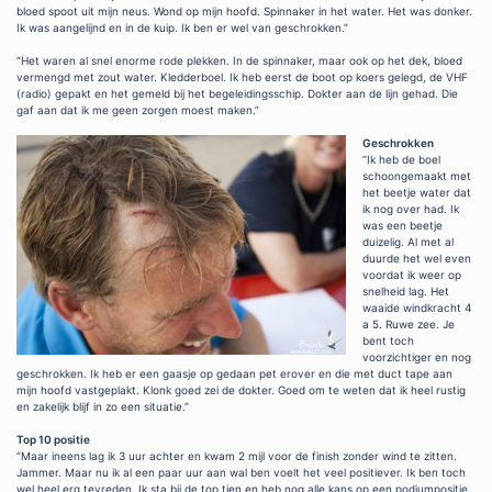
bloed spoot uit mijn neus. Wond op mijn hoofd. Spinnaker in het water. Het was donker.
Ik was aangelijnd en in de kuip. Ik ben er wel van geschrokken.”
“Het waren al snel enorme rode plekken. In de spinnaker, maar ook op het dek, bloed
vermengd met zout water. Kledderboel. Ik heb eerst de boot op koers gelegd, de VHF
(radio) gepakt en het gemeld bij het begeleidingsschip. Dokter aan de lijn gehad. Die
gaf aan dat ik me geen zorgen moest maken.”
Geschrokken
“Ik heb de boel
schoongemaakt met
het beetje water dat
ik nog over had. Ik
was een beetje
duizelig. Al met al
duurde het wel even
voordat ik weer op
snelheid lag. Het
waaide windkracht 4
a 5. Ruwe zee. Je
bent toch
voorzichtiger en nog
geschrokken. Ik heb er een gaasje op gedaan pet erover en die met duct tape aan
mijn hoofd vastgeplakt. Klonk goed zei de dokter. Goed om te weten dat ik heel rustig
en zakelijk blijf in zo een situatie.”
Top 10 positie
“Maar ineens lag ik 3 uur achter en kwam 2 mijl voor de finish zonder wind te zitten.
Jammer. Maar nu ik al een paar uur aan wal ben voelt het veel positiever. Ik ben toch
wel heel erg tevreden. Ik sta bij de top tien en heb nog alle kans op een podiumpositie.