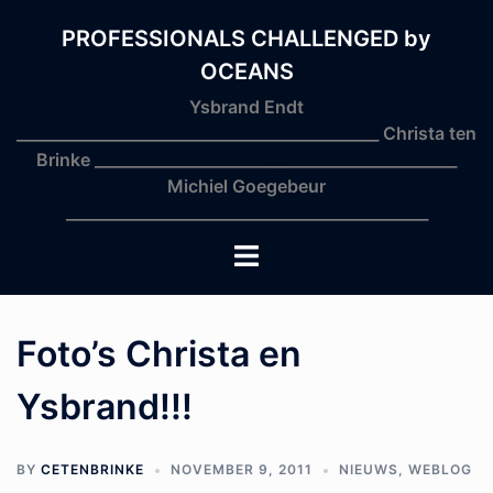
Skip
to
PROFESSIONALS CHALLENGED by
content
OCEANS
Ysbrand Endt
_______________________________________________ Christa ten
Brinke _______________________________________________
Michiel Goegebeur
_______________________________________________
Toggle
menu
Foto’s Christa en
Ysbrand!!!
BY
CETENBRINKE
NOVEMBER 9, 2011
NIEUWS
,
WEBLOG