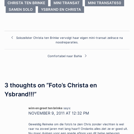
CHRISTA TEN BRINKE
MINI TRANSAT
MINI TRANSAT650
SAMEN SOLO
YSBRAND EN CHRISTA
Post
Solozeilster Christa ten Brinke vervolgt haar eigen mini-transat zeilrace na
noodreparaties.
navigation
Comfortabel naar Bahia
3 thoughts on “
Foto’s Christa en
Ysbrand!!!
”
wim en greet ten brinke
says:
NOVEMBER 9, 2011 AT 12:32 PM
Geweldig Reineke om die foto’s te zien Chris zonder vlechten is wel
raar na zoveel jaren met lang haar!! Ondanks alles ziet ze er goed uit.
Nu maar duimen voor een goede afloop van dit helse gebeuren.