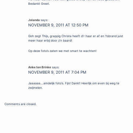
Bedankt Greet.
Jolanda
says:
NOVEMBER 9, 2011 AT 12:50 PM
Goh zegt Thijs, grappig Christa heeft d’r haar er af en Ysbrand juist
meer haar erbij door z’n baard!
Op deze foto’s zaten we met smart te wachten!
Anke ten Brinke
says:
NOVEMBER 9, 2011 AT 7:04 PM
Jaaaaaa….eindelijk foto’s. Fijn! Dank!! Heerlijk om even bij weg te
zwijmelen.
Comments are closed.