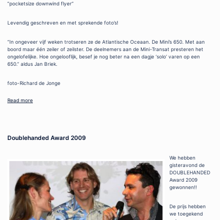
”pocketsize downwind flyer”
Levendig geschreven en met sprekende foto’s!
“In ongeveer vijf weken trotseren ze de Atlantische Oceaan. De Mini’s 650. Met aan
boord maar één zeiler of zeilster. De deelnemers aan de Mini-Transat presteren het
ongelofelijke. Hoe ongelooflijk, besef je nog beter na een dagje ‘solo’ varen op een
650.” aldus Jan Briek.
foto-Richard de Jonge
Read more
Doublehanded Award 2009
We hebben
gisteravond de
DOUBLEHANDED
Award 2009
gewonnen!!
De prijs hebben
we toegekend