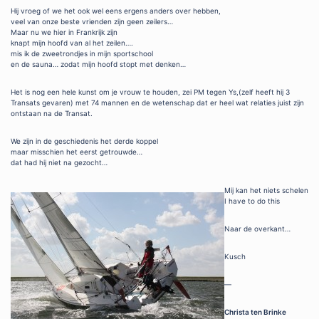
Hij vroeg of we het ook wel eens ergens anders over hebben,
veel van onze beste vrienden zijn geen zeilers…
Maar nu we hier in Frankrijk zijn
knapt mijn hoofd van al het zeilen….
mis ik de zweetrondjes in mijn sportschool
en de sauna… zodat mijn hoofd stopt met denken…
Het is nog een hele kunst om je vrouw te houden, zei PM tegen Ys,(zelf heeft hij 3
Transats gevaren) met 74 mannen en de wetenschap dat er heel wat relaties juist zijn
ontstaan na de Transat.
We zijn in de geschiedenis het derde koppel
maar misschien het eerst getrouwde…
dat had hij niet na gezocht…
Mij kan het niets schelen
I have to do this
Naar de overkant…
Kusch
—
Christa ten Brinke