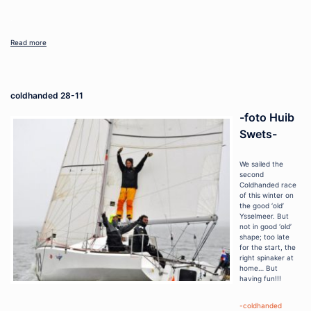
.
Read more
coldhanded 28-11
-foto Huib
Swets-
We sailed the
second
Coldhanded race
of this winter on
the good ‘old’
Ysselmeer. But
not in good ‘old’
shape; too late
for the start, the
right spinaker at
home… But
having fun!!!
-coldhanded