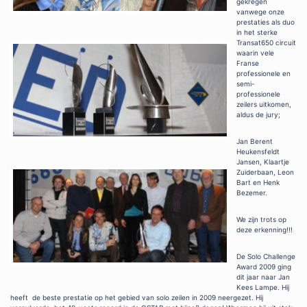
gekregen
vanwege onze
prestaties als duo
in het sterke
Transat650 circuit
waarin vele
Franse
professionele en
semi-
professionele
zeilers uitkomen,
aldus de jury;
Jan Berent
Heukensfeldt
Jansen, Klaartje
Zuiderbaan, Leon
Bart en Henk
Bezemer.
We zijn trots op
deze erkenning!!!
De Solo Challenge
Award 2009 ging
dit jaar naar Jan
Kees Lampe. Hij
heeft de beste prestatie op het gebied van solo zeilen in 2009 neergezet. Hij