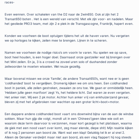
races-
Even wennen. Over schakelen van the D2 naar de 2win650. Ook al zijn het 2
Transat650 boten . Het is een wereld van verschil. Met elk zijn voor- en nadelen. Maar
het geoliede PRO3 team, met zijn 2 e plek in de Transgascogne, Frankrijk, hapert even.
Konden we voorheen de boot optuigen tijdens het uit de haven varen. Nu vergeten
we op horloges te kijken, zeilen mee te brengen. Lijnen in te scheren.
Namen we voorheen de nodige risico’s om voorin te varen. Nu spelen we op save,
boot heel houden, is een hoger doel. Daarnaast onze gastzeiler wat bij brengen over
het Mini zeilen. En ja, 3 is a crowd na zoveel uren solo of duohanded zonder
zeilwoorden te moeten wisselen. Wel reuze gezellig.
Maar bovenal missen we onze ‘familie’, de andere Transat650’s, want nee er is geen
‘coldhanded’ boot te vergelijken. Dromerig kijken we om ons heen. Een coldhanded
boot in paniek, alle zeilen gestreken, zwaaien ze ons toe. We gaan er onmiddellijk heen.
‘Hebben jullie geen marifoon’ zegt Ys, het heldere licht. Dat waren ze even vergeten.
Het anker niet. Wij een 2 pk motor. Achter hun anker vrij van enkhuizerzand gevaar,
bleven zij met het afgebroken roer wachten op een groter licht=boot=motor.
Een dappere andere coldhanded boot vaart ons downwind bijna van de aan de windse
sokken. Maar hun gijp die volgt, mondt uit in een ‘Chinees'(geen idee wie ooit en
waarom deze term daarvoor is verzonnen, maar kort gezegd is het platslaan, waarna
de giek met een nood vaart over komt, zeg maar elende, diepe shit) Mijn reaktie kijken
of ik nog 2 personen aan boord zie. Want wat een klap! Gelukkig tel ik er al snel 2.
Alleen de Genaker verdwijnt maar niet aan boord, als een vlag flappert hij nog steeds