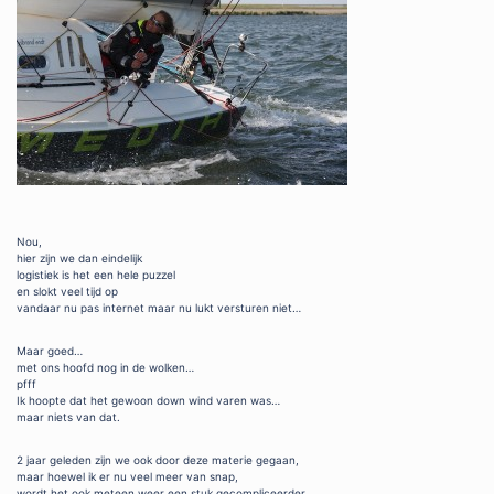
Nou,
hier zijn we dan eindelijk
logistiek is het een hele puzzel
en slokt veel tijd op
vandaar nu pas internet maar nu lukt versturen niet…
Maar goed…
met ons hoofd nog in de wolken…
pfff
Ik hoopte dat het gewoon down wind varen was…
maar niets van dat.
2 jaar geleden zijn we ook door deze materie gegaan,
maar hoewel ik er nu veel meer van snap,
wordt het ook meteen weer een stuk gecompliceerder…