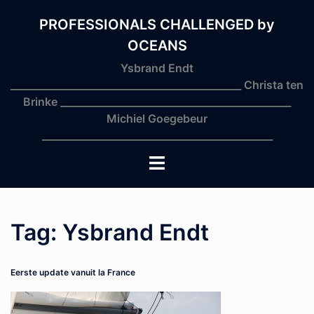
Skip
to
PROFESSIONALS CHALLENGED by
content
OCEANS
Ysbrand Endt
_______________________________________________ Christa ten
Brinke _______________________________________________
Michiel Goegebeur
_______________________________________________
Toggle
menu
Tag:
Ysbrand Endt
Eerste update vanuit la France