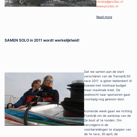
christa@pro3oc.nl
www.pro3oc.nl
Read more
SAMEN SOLO in 2011 wordt werkelijkheid!
Dat we samen aan de start
verschijnen van de Transat6.50
race 2011 is gister beklonken! Al
hoewel met minimaal budget
maar maximale inzet. De
zoektocht naar sponsoren gaat
voorlopig nog gewoon door.
Komende week gaan we richting
Frankrijk om de aankoop van de
2e boot af te ronden. Om
vervolgens in de
voorbereidingen te stappen van
de 1e race, 30 april, de