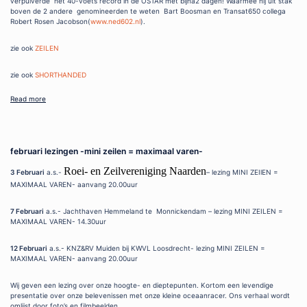
verpulverde het 40-voets record in de OSTAR met bijna2 dagen! Waarmee hij uit stak
boven de 2 andere genomineerden te weten Bart Boosman en Transat650 collega
Robert Rosen Jacobson(
www.ned602.nl
).
zie ook
ZEILEN
zie ook
SHORTHANDED
Read more
februari lezingen -mini zeilen = maximaal varen-
Roei- en Zeilvereniging Naarden
3 Februari
a.s.-
– lezing MINI ZEIlEN =
MAXIMAAL VAREN- aanvang 20.00uur
7 Februari
a.s.- Jachthaven Hemmeland te Monnickendam – lezing MINI ZEILEN =
MAXIMAAL VAREN- 14.30uur
12 Februari
a.s.- KNZ&RV Muiden bij KWVL Loosdrecht- lezing MINI ZEILEN =
MAXIMAAL VAREN- aanvang 20.00uur
Wij geven een lezing over onze hoogte- en dieptepunten. Kortom een levendige
presentatie over onze belevenissen met onze kleine oceaanracer. Ons verhaal wordt
omlijst door foto’s en filmbeelden.