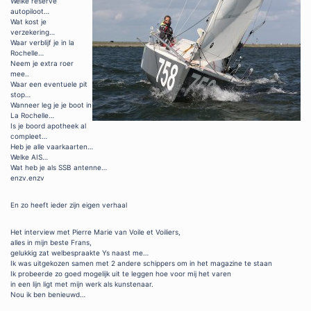
Welke reserve
autopiloot…
Wat kost je
verzekering…
Waar verblijf je in la
Rochelle…
Neem je extra roer
mee..
Waar een eventuele pit
stop…
Wanneer leg je je boot in
La Rochelle…
Is je boord apotheek al
compleet…
Heb je alle vaarkaarten…
Welke AIS…
Wat heb je als SSB antenne…
enzv.enzv
En zo heeft ieder zijn eigen verhaal
Het interview met Pierre Marie van Voile et Voiliers,
alles in mijn beste Frans,
gelukkig zat welbespraakte Ys naast me…
Ik was uitgekozen samen met 2 andere schippers om in het magazine te staan
Ik probeerde zo goed mogelijk uit te leggen hoe voor mij het varen
in een lijn ligt met mijn werk als kunstenaar.
Nou ik ben benieuwd…