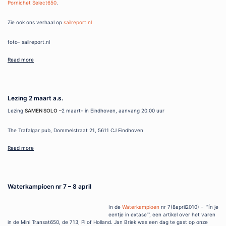
Pornichet Select650
.
Zie ook ons verhaal op
sailreport.nl
foto- sailreport.nl
Read more
Lezing 2 maart a.s.
Lezing
SAMEN SOLO
–
2 maart- in Eindhoven, aanvang 20.00 uur
The Trafalgar pub, Dommelstraat 21, 5611 CJ Eindhoven
Read more
Waterkampioen nr 7 – 8 april
In de
Waterkampioen
nr 7(8april2010) – ”Ín je
eentje in extase”‘, een artikel over het varen
in de Mini Transat650, de 713, Pi of Holland. Jan Briek was een dag te gast op onze