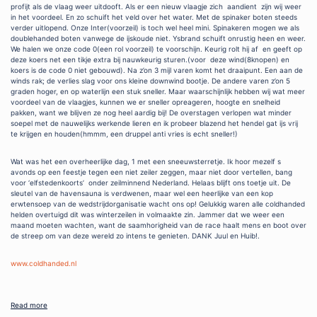
profijt als de vlaag weer uitdooft. Als er een nieuw vlaagje zich aandient zijn wij weer
in het voordeel. En zo schuift het veld over het water. Met de spinaker boten steeds
verder uitlopend. Onze Inter(voorzeil) is toch wel heel mini. Spinakeren mogen we als
doublehanded boten vanwege de ijskoude niet. Ysbrand schuift onrustig heen en weer.
We halen we onze code 0(een rol voorzeil) te voorschijn. Keurig rolt hij af en geeft op
deze koers net een tikje extra bij nauwkeurig sturen.(voor deze wind(8knopen) en
koers is de code 0 niet gebouwd). Na z’on 3 mijl varen komt het draaipunt. Een aan de
winds rak; de verlies slag voor ons kleine downwind bootje. De andere varen z’on 5
graden hoger, en op waterlijn een stuk sneller. Maar waarschijnlijk hebben wij wat meer
voordeel van de vlaagjes, kunnen we er sneller opreageren, hoogte en snelheid
pakken, want we blijven ze nog heel aardig bij! De overstagen verlopen wat minder
soepel met de nauwelijks werkende lieren en ik probeer blazend het hendel gat ijs vrij
te krijgen en houden(hmmm, een druppel anti vries is echt sneller!)
Wat was het een overheerlijke dag, 1 met een sneeuwsterretje. Ik hoor mezelf s
avonds op een feestje tegen een niet zeiler zeggen, maar niet door vertellen, bang
voor ‘elfstedenkoorts’ onder zeilminnend Nederland. Helaas blijft ons toetje uit. De
sleutel van de havensauna is verdwenen, maar wel een heerlijke van een kop
erwtensoep van de wedstrijdorganisatie wacht ons op! Gelukkig waren alle coldhanded
helden overtuigd dit was winterzeilen in volmaakte zin. Jammer dat we weer een
maand moeten wachten, want de saamhorigheid van de race haalt mens en boot over
de streep om van deze wereld zo intens te genieten. DANK Juul en Huib!.
www.coldhanded.nl
Read more