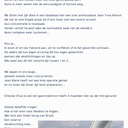
Soms is meer weten niet de eenvoudigste of kortste weg…
We zitten met zijn 8ten in een klaslokaal met een over enthousiaste Jean Yves Bernot
die net zo snel Engels praat als Frans maar met een enorm accent,
dus concentratie is noodzaak.
Verder vertelt hij alsof alles de normaalste zaak van de wereld is
deze complexe weer systemen…
Nou ja…
Ik stoot af en toe Ysbrand aan, om te verifiëren of ik het goed heb verstaan…
De zeilers elk hun eigen ervaring elk hun eigen gedachten
pennen alle windrichtingen en tips op
Wie weet kan dit het verschil zijn tussen 1 en 2…
We slapen in ons busje…
spreken steeds meer concurrenten
Jean Marie heeft net een knie operatie gehad
en nu moet zijn broer zijn boot prepareren….
Chinese Chuo is ook net gearriveerd en heeft 4 maanden niet op zijn mini gevaren
Steeds dezelfde vragen
Hoe al het eten naar Madeira te krijgen…
Wat kost een ticket terug van Brazil..
Een reserve
windinrichting mee…