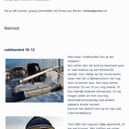
Als je wilt komen, graag aanmelden bij
Christa ten Brinke:
christa@pro3oc.nl
Read more
coldhanded 19-12
Hoe meer ‘coldhanded’ kun je het
hebben?
Een witter dan wit land en boot(wat past
er veel sneeuw op een 6meter50
bootje). Een vliesje op het havenwater,
waar met het 2,3pktje(motor) net nog
door te komen was. Een heus winter
zonnetje. En om 10 uur nog steeds -9.
Een heerlijk hollands tafreel,dus. En wij
mogen zeilen en met ons nog
bewonderenswaardig veel andere
dappere koude neusen.
Kortom het belooft een op en top cold
cold handedrace.
Toch blijft het nog een tijdje spannend, of
we wel kunnen. Wat treffen we onder