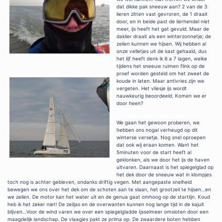
dat dikke pak sneeuw aan? 2 van de 3
lieren zitten vast gevroren, de 1 draait
door, en in beide past de lierhendel niet
meer, ijs heeft het gat gevuld. Maar de
daklier draait als een winterzonnetje; de
zeilen kunnen we hijsen. Wij hebben al
onze velletjes uit de kast gehaald, dus
het lijf heeft denk ik 6 a 7 lagen, welke
tijdens het sneeuw ruimen flink op de
proef worden gesteld om het zweet de
koude in laten. Maar antivries zijn we
vergeten. Het vliesje ijs wordt
nauwkeurig beoordeeld. Komen we er
door heen?
We gaan het gewoon proberen, we
hebben ons nogal verheugd op dit
winterse versetje. Nog snel oproepen
dat ook wij eraan komen. Want het
5minuten voor de start heeft al
geklonken, als we door het ijs de haven
uitvaren. Daarnaast is het spiegelglad op
het dek door de sneeuw wat in klompjes
toch nog is achter gebleven, ondanks driftig vegen. Met aangepaste snelheid
bewegen we ons over het dek om de schoten aan te slaan, het grootzeil te hijsen…en
we zeilen. De motor kan het water uit en de genua gaat omhoog op de startlijn. Koud
heb ik het zeker niet! De zeiljas en de overwanten kunnen nog lange tijd in de kajuit
blijven…Voor de wind varen we over een spiegelgladde Ijsselmeer omsloten door een
maagdelijk landschap. De vlaagjes pakt ze prima op. De zwaardere boten hebben