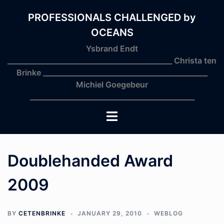
Skip
to
PROFESSIONALS CHALLENGED by
content
OCEANS
Ysbrand Endt
_______________________________________________ Christa ten
Brinke _______________________________________________
Michiel Goegebeur
_______________________________________________
Toggle
menu
Doublehanded Award
2009
BY
CETENBRINKE
JANUARY 29, 2010
WEBLOG