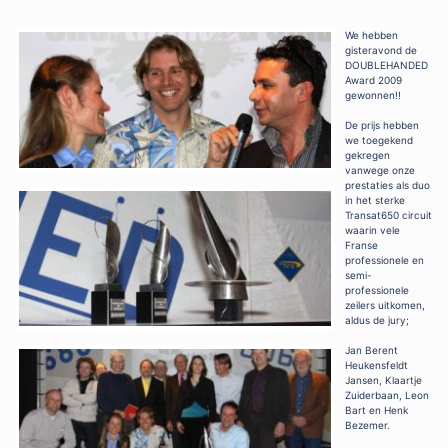
We hebben
gisteravond de
DOUBLEHANDED
Award 2009
gewonnen!!
De prijs hebben
we toegekend
gekregen
vanwege onze
prestaties als duo
in het sterke
Transat650 circuit
waarin vele
Franse
professionele en
semi-
professionele
zeilers uitkomen,
aldus de jury;
Jan Berent
Heukensfeldt
Jansen, Klaartje
Zuiderbaan, Leon
Bart en Henk
Bezemer.