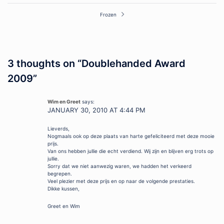
navigation
Frozen
3 thoughts on “
Doublehanded Award
2009
”
Wim en Greet
says:
JANUARY 30, 2010 AT 4:44 PM
Lieverds,
Nogmaals ook op deze plaats van harte gefeliciteerd met deze mooie
prijs.
Van ons hebben jullie die echt verdiend. Wij zijn en blijven erg trots op
jullie.
Sorry dat we niet aanwezig waren, we hadden het verkeerd
begrepen.
Veel plezier met deze prijs en op naar de volgende prestaties.
Dikke kussen,
Greet en Wim