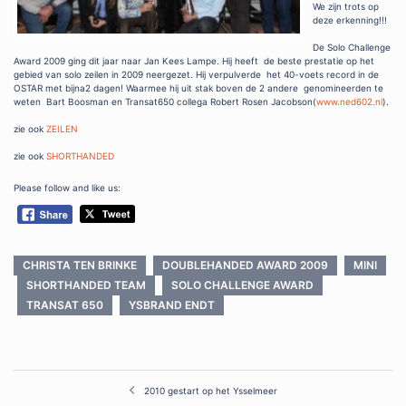
We zijn trots op
deze erkenning!!!
De Solo Challenge
Award 2009 ging dit jaar naar Jan Kees Lampe. Hij heeft de beste prestatie op het
gebied van solo zeilen in 2009 neergezet. Hij verpulverde het 40-voets record in de
OSTAR met bijna2 dagen! Waarmee hij uit stak boven de 2 andere genomineerden te
weten Bart Boosman en Transat650 collega Robert Rosen Jacobson(
www.ned602.nl
).
zie ook
ZEILEN
zie ook
SHORTHANDED
Please follow and like us:
CHRISTA TEN BRINKE
DOUBLEHANDED AWARD 2009
MINI
SHORTHANDED TEAM
SOLO CHALLENGE AWARD
TRANSAT 650
YSBRAND ENDT
Post
2010 gestart op het Ysselmeer