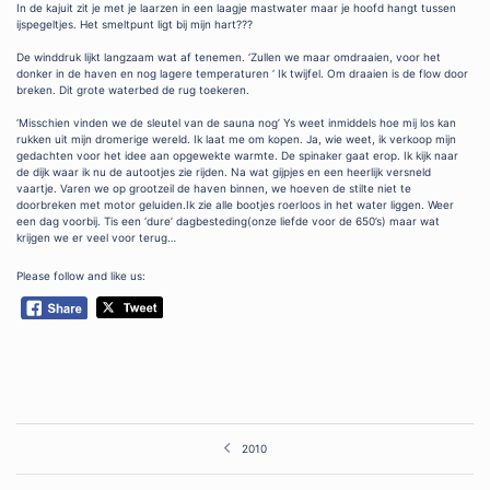
In de kajuit zit je met je laarzen in een laagje mastwater maar je hoofd hangt tussen
ijspegeltjes. Het smeltpunt ligt bij mijn hart???
De winddruk lijkt langzaam wat af tenemen. ‘Zullen we maar omdraaien, voor het
donker in de haven en nog lagere temperaturen ‘ Ik twijfel. Om draaien is de flow door
breken. Dit grote waterbed de rug toekeren.
‘Misschien vinden we de sleutel van de sauna nog’ Ys weet inmiddels hoe mij los kan
rukken uit mijn dromerige wereld. Ik laat me om kopen. Ja, wie weet, ik verkoop mijn
gedachten voor het idee aan opgewekte warmte. De spinaker gaat erop. Ik kijk naar
de dijk waar ik nu de autootjes zie rijden. Na wat gijpjes en een heerlijk versneld
vaartje. Varen we op grootzeil de haven binnen, we hoeven de stilte niet te
doorbreken met motor geluiden.Ik zie alle bootjes roerloos in het water liggen. Weer
een dag voorbij. Tis een ‘dure’ dagbesteding(onze liefde voor de 650’s) maar wat
krijgen we er veel voor terug…
Please follow and like us:
Post
2010
navigation