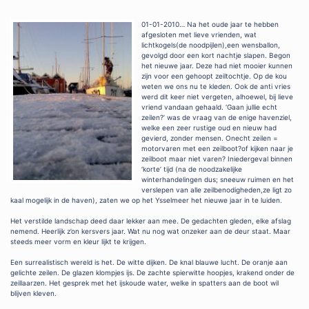
01-01-2010… Na het oude jaar te hebben
afgesloten met lieve vrienden, wat
lichtkogels(de noodpijlen),een wensballon,
gevolgd door een kort nachtje slapen. Begon
het nieuwe jaar. Deze had niet mooier kunnen
zijn voor een gehoopt zeiltochtje. Op de kou
weten we ons nu te kleden. Ook de anti vries
werd dit keer niet vergeten, alhoewel, bij lieve
vriend vandaan gehaald. ‘Gaan jullie echt
zeilen?’ was de vraag van de enige havenziel,
welke een zeer rustige oud en nieuw had
gevierd, zonder mensen. Onecht zeilen =
motorvaren met een zeilboot?of kijken naar je
zeilboot maar niet varen? Iniedergeval binnen
‘korte’ tijd (na de noodzakelijke
winterhandelingen dus; sneeuw ruimen en het
verslepen van alle zeilbenodigheden,ze ligt zo
kaal mogelijk in de haven), zaten we op het Ysselmeer het nieuwe jaar in te luiden.
Het verstilde landschap deed daar lekker aan mee. De gedachten gleden, elke afslag
nemend. Heerlijk z’on kersvers jaar. Wat nu nog wat onzeker aan de deur staat. Maar
steeds meer vorm en kleur lijkt te krijgen.
Een surrealistisch wereld is het. De witte dijken. De knal blauwe lucht. De oranje aan
gelichte zeilen. De glazen klompjes ijs. De zachte spierwitte hoopjes, krakend onder de
zeillaarzen. Het gesprek met het ijskoude water, welke in spatters aan de boot wil
blijven kleven.