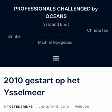
Skip
to
PROFESSIONALS CHALLENGED by
content
OCEANS
Ysbrand Endt
_______________________________________________ Christa ten
Brinke _______________________________________________
Michiel Goegebeur
_______________________________________________
Toggle
menu
2010 gestart op het
Ysselmeer
BY
CETENBRINKE
JANUARY 5, 2010
WEBLOG