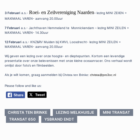
Roei- en Zeilvereniging Naarden
3 Februari
a.s.-
– lezing MINI ZEIlEN =
MAXIMAAL VAREN- aanvang 20.00uur
7 Februari
a.s.- Jachthaven Hemmeland te Monnickendam – lezing MINI ZEILEN =
MAXIMAAL VAREN- 14.30uur
12 Februari
a.s.- KNZ&RV Muiden bij KWVL Loosdrecht- lezing MINI ZEILEN =
MAXIMAAL VAREN- aanvang 20.00uur
Wij geven een lezing over onze hoogte- en dieptepunten. Kortom een levendige
presentatie over onze belevenissen met onze kleine oceaanracer. Ons verhaal wordt
omlijst door foto’s en filmbeelden.
Als je wilt komen, graag aanmelden bij
Christa ten Brinke:
christa@pro3oc.nl
Please follow and like us:
CHRISTA TEN BRINKE
LEZING MELKHUISJE
MINI TRANSAT
TRANSAT 650
YSBRAND ENDT