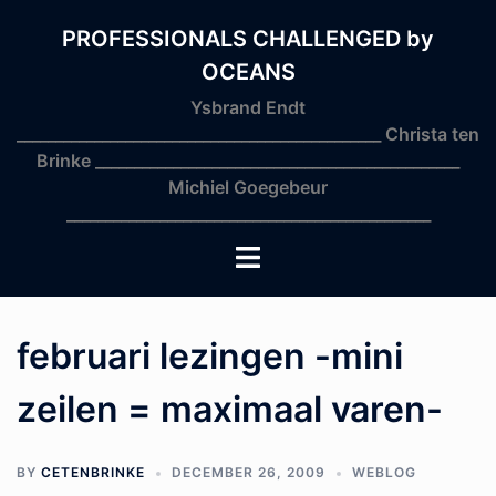
Skip
to
PROFESSIONALS CHALLENGED by
content
OCEANS
Ysbrand Endt
_______________________________________________ Christa ten
Brinke _______________________________________________
Michiel Goegebeur
_______________________________________________
Toggle
menu
februari lezingen -mini
zeilen = maximaal varen-
BY
CETENBRINKE
DECEMBER 26, 2009
WEBLOG