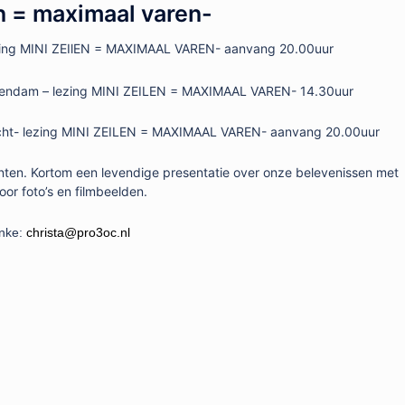
en = maximaal varen-
zing MINI ZEIlEN = MAXIMAAL VAREN- aanvang 20.00uur
endam – lezing MINI ZEILEN = MAXIMAAL VAREN- 14.30uur
cht- lezing MINI ZEILEN = MAXIMAAL VAREN- aanvang 20.00uur
nten. Kortom een levendige presentatie over onze belevenissen met
or foto’s en filmbeelden.
inke:
christa@pro3oc.nl