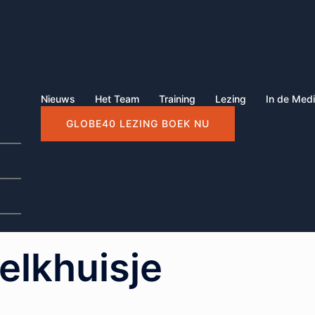
Nieuws
Het Team
Training
Lezing
In de Med
GLOBE40 LEZING BOEK NU
____
____
____
elkhuisje