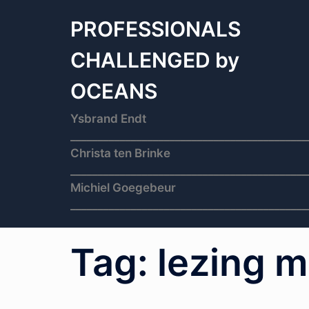
Skip
to
PROFESSIONALS
content
CHALLENGED by
OCEANS
Ysbrand Endt
___________________________________________
Christa ten Brinke
___________________________________________
Michiel Goegebeur
___________________________________________
Tag:
lezing m