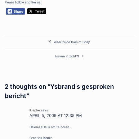
Please follow and like us:
Post
weer bij de Isles of Scilly
navigation
Haven in zicht?!
2 thoughts on “
Ysbrand's gesproken
bericht
”
Riepko
says:
APRIL 5, 2009 AT 12:35 PM
Helemaal leuk om te horen.
Groetjes Riepko