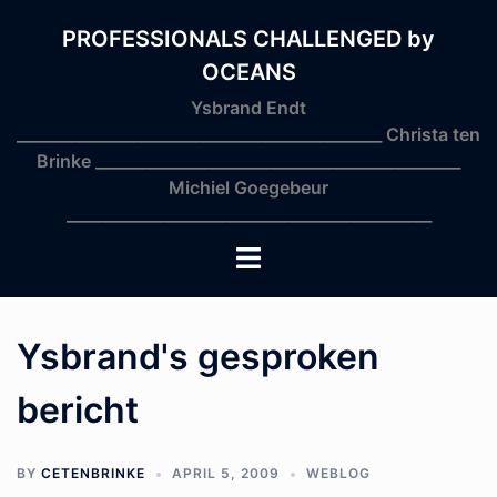
Skip
to
PROFESSIONALS CHALLENGED by
content
OCEANS
Ysbrand Endt
_______________________________________________ Christa ten
Brinke _______________________________________________
Michiel Goegebeur
_______________________________________________
Toggle
menu
Ysbrand's gesproken
bericht
BY
CETENBRINKE
APRIL 5, 2009
WEBLOG