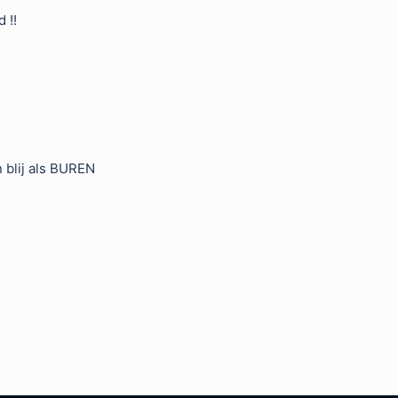
 !!
:
n blij als BUREN