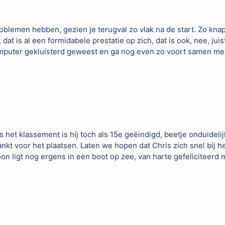
blemen hebben, gezien je terugval zo vlak na de start. Zo knap
t is al een formidabele prestatie op zich, dat is ook, nee, juis
mputer gekluisterd geweest en ga nog even zo voort samen met jo
et klassement is hij toch als 15e geëindigd, beetje onduidelijk d
ankt voor het plaatsen. Laten we hopen dat Chris zich snel bij 
efoon ligt nog ergens in een boot op zee, van harte gefeliciteerd