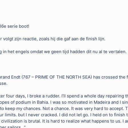
16e serie boot!
r volgt zijn reactie, zoals hij die gaf aan de finish lijn.
 in het engels omdat we geen tijd hadden dit nu al te vertalen.
rand Endt (767 – PRIME OF THE NORTH SEA) has crossed the fini
sse.
ter four days, I broke a rudder. I’ll spend a whole day repairing
 hopes of podium in Bahia. I was so motivated in Madeira and I si
 to keep my chances. Not a chance. It was very hard to accept. Th
limits. but I never cracked. I did not let go. I held on to finish 
ivilization is brutal. It is hard to realize what happens to us. I
her sailors…”