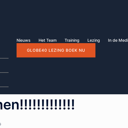
Nieuws
Het Team
Training
Lezing
In de Med
GLOBE40 LEZING BOEK NU
____
____
____
!!!!!!!!!!!!!
G