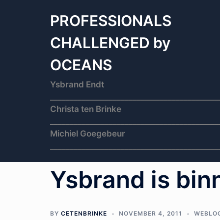
Skip
to
PROFESSIONALS
content
CHALLENGED by
OCEANS
Ysbrand Endt
___________________________________________
Christa ten Brinke
___________________________________________
Michiel Goegebeur
___________________________________________
Ysbrand is binnen
BY
CETENBRINKE
NOVEMBER 4, 2011
WEBLO