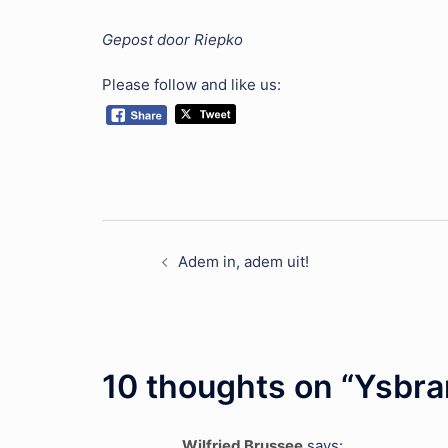
Gepost door Riepko
Please follow and like us:
Post
Adem in, adem uit!
navigation
10 thoughts on “
Ysbran
Wilfried Brussee
says: