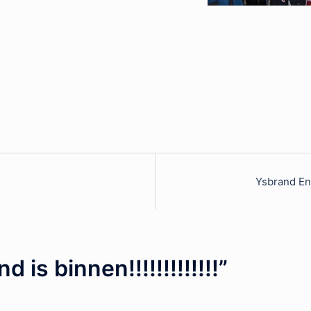
Ysbrand En
d is binnen!!!!!!!!!!!!!
”