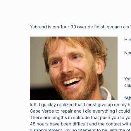
Ysbrand is om 1uur 30 over de finish gegaan als 
Hie
Nog
Ysb
cla
“Af
left, I quickly realized that I must give up on my
Cape Verde to repair and I did everything I could
There are lengths in solitude that push you to your 
48 hours have been difficult and the contact with c
disappointment, joy, excitement to be with the ot