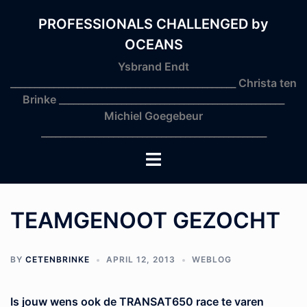
Skip
to
PROFESSIONALS CHALLENGED by
content
OCEANS
Ysbrand Endt
_______________________________________________ Christa ten
Brinke _______________________________________________
Michiel Goegebeur
_______________________________________________
Toggle
menu
TEAMGENOOT GEZOCHT
BY
CETENBRINKE
APRIL 12, 2013
WEBLOG
Is jouw wens ook de TRANSAT650 race te varen