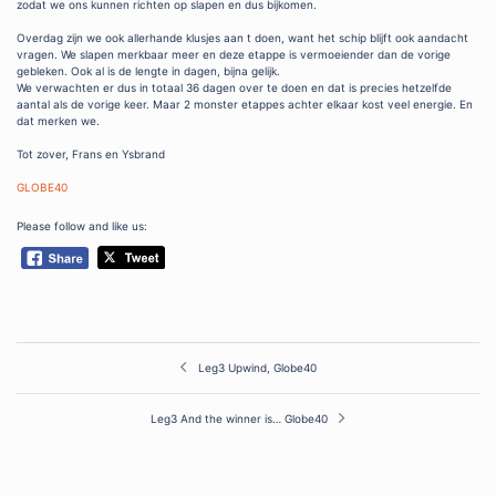
zodat we ons kunnen richten op slapen en dus bijkomen.
Overdag zijn we ook allerhande klusjes aan t doen, want het schip blijft ook aandacht
vragen. We slapen merkbaar meer en deze etappe is vermoeiender dan de vorige
gebleken. Ook al is de lengte in dagen, bijna gelijk.
We verwachten er dus in totaal 36 dagen over te doen en dat is precies hetzelfde
aantal als de vorige keer. Maar 2 monster etappes achter elkaar kost veel energie. En
dat merken we.
Tot zover, Frans en Ysbrand
GLOBE40
Please follow and like us:
Post
Leg3 Upwind, Globe40
navigation
Leg3 And the winner is… Globe40