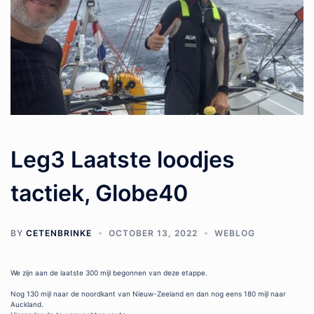
Leg3 Laatste loodjes
tactiek, Globe40
BY
CETENBRINKE
OCTOBER 13, 2022
WEBLOG
We zijn aan de laatste 300 mijl begonnen van deze etappe.
Nog 130 mijl naar de noordkant van Nieuw-Zeeland en dan nog eens 180 mijl naar
Auckland.