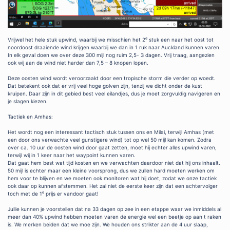
e
Vrijwel het hele stuk upwind, waarbij we misschien het 2
stuk een naar het oost tot
noordoost draaiende wind krijgen waarbij we dan in 1 ruk naar Auckland kunnen varen.
In elk geval doen we over deze 300 mijl nog ruim 2,5- 3 dagen. Vrij traag, aangezien
ook wij aan de wind niet harder dan 7,5 – 8 knopen lopen.
Deze oosten wind wordt veroorzaakt door een tropische storm die verder op woedt.
Dat betekent ook dat er vrij veel hoge golven zijn, tenzij we dicht onder de kust
kruipen. Daar zijn in dit gebied best veel eilandjes, dus je moet zorgvuldig navigeren en
je slagen kiezen.
Tactiek en Amhas:
Het wordt nog een interessant tactisch stuk tussen ons en Milai, terwijl Amhas (met
een door ons verwachte veel gunstigere wind) tot op wel 50 mijl kan komen. Zodra
over ca. 10 uur de oosten wind door gaat zetten, moet hij echter alles upwind varen,
terwijl wij in 1 keer naar het waypoint kunnen varen.
Dat gaat hem best wat tijd kosten en we verwachten daardoor niet dat hij ons inhaalt.
50 mijl is echter maar een kleine voorsprong, dus we zullen hard moeten werken om
hem voor te blijven en we moeten ook monitoren wat hij doet, zodat we onze tactiek
ook daar op kunnen afstemmen. Het zal niet de eerste keer zijn dat een achtervolger
e
toch met de 1
prijs er vandoor gaat!
Jullie kunnen je voorstellen dat na 33 dagen op zee in een etappe waar we inmiddels al
meer dan 40% upwind hebben moeten varen de energie wel een beetje op aan t raken
is. We merken beiden dat we moe zijn. We houden ons strikter aan de 4 uur slaap,