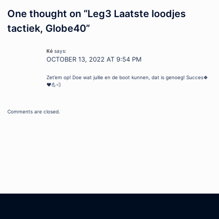
One thought on “
Leg3 Laatste loodjes
tactiek, Globe40
”
Ké
says:
OCTOBER 13, 2022 AT 9:54 PM
Zet’em op! Doe wat jullie en de boot kunnen, dat is genoeg! Succes🍀
❤️💪💨
Comments are closed.