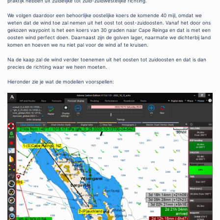
praktijk hebben uit zuidelijke tot zuid-zuidwestelijke richting.
We volgen daardoor een behoorlijke oostelijke koers de komende 40 mijl, omdat we
weten dat de wind toe zal nemen uit het oost tot oost-zuidoosten. Vanaf het door ons
gekozen waypoint is het een koers van 30 graden naar Cape Reinga en dat is met een
oosten wind perfect doen. Daarnaast zijn de golven lager, naarmate we dichterbij land
komen en hoeven we nu niet pal voor de wind af te kruisen.
Na de kaap zal de wind verder toenemen uit het oosten tot zuidoosten en dat is dan
precies de richting waar we heen moeten.
Hieronder zie je wat de modellen voorspellen: