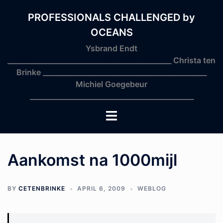
Skip
to
PROFESSIONALS CHALLENGED by
content
OCEANS
Ysbrand Endt
_______________________________________________ Christa ten
Brinke _______________________________________________
Michiel Goegebeur
_______________________________________________
Toggle
menu
Aankomst na 1000mijl
BY
CETENBRINKE
APRIL 6, 2009
WEBLOG