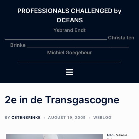
Skip
to
PROFESSIONALS CHALLENGED by
content
OCEANS
Ysbrand Endt
_______________________________________________ Christa ten
Brinke _______________________________________________
Michiel Goegebeur
_______________________________________________
Toggle
menu
2e in de Transgascogne
BY
CETENBRINKE
AUGUST 19, 2009
WEBLOG
foto-
Melanie