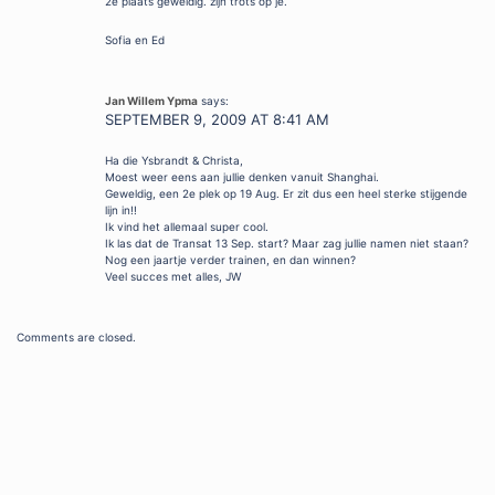
2e plaats geweldig. zijn trots op je.
Sofia en Ed
Jan Willem Ypma
says:
SEPTEMBER 9, 2009 AT 8:41 AM
Ha die Ysbrandt & Christa,
Moest weer eens aan jullie denken vanuit Shanghai.
Geweldig, een 2e plek op 19 Aug. Er zit dus een heel sterke stijgende
lijn in!!
Ik vind het allemaal super cool.
Ik las dat de Transat 13 Sep. start? Maar zag jullie namen niet staan?
Nog een jaartje verder trainen, en dan winnen?
Veel succes met alles, JW
Comments are closed.