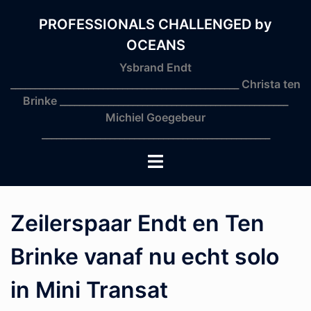
Skip
to
PROFESSIONALS CHALLENGED by
content
OCEANS
Ysbrand Endt
_______________________________________________ Christa ten
Brinke _______________________________________________
Michiel Goegebeur
_______________________________________________
Toggle
menu
Zeilerspaar Endt en Ten
Brinke vanaf nu echt solo
in Mini Transat