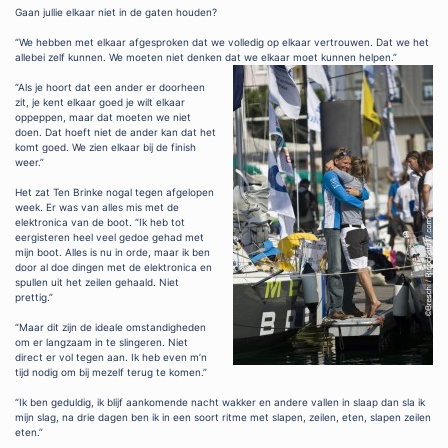
Gaan jullie elkaar niet in de gaten houden?
“We hebben met elkaar afgesproken dat we volledig op elkaar vertrouwen. Dat we het
allebei zelf kunnen. We moeten niet denken dat we elkaar moet kunnen helpen.”
“Als je hoort dat een ander er doorheen
zit, je kent elkaar goed je wilt elkaar
oppeppen, maar dat moeten we niet
doen. Dat hoeft niet de ander kan dat het
komt goed. We zien elkaar bij de finish
weer.”
Het zat Ten Brinke nogal tegen afgelopen
week. Er was van alles mis met de
elektronica van de boot. “Ik heb tot
eergisteren heel veel gedoe gehad met
mijn boot. Alles is nu in orde, maar ik ben
door al doe dingen met de elektronica en
spullen uit het zeilen gehaald. Niet
prettig.”
“Maar dit zijn de ideale omstandigheden
om er langzaam in te slingeren. Niet
direct er vol tegen aan. Ik heb even m’n
tijd nodig om bij mezelf terug te komen.”
“Ik ben geduldig, ik blijf aankomende nacht wakker en andere vallen in slaap dan sla ik
mijn slag, na drie dagen ben ik in een soort ritme met slapen, zeilen, eten, slapen zeilen
eten.”