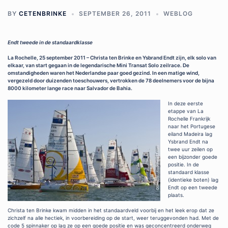
BY
CETENBRINKE
SEPTEMBER 26, 2011
WEBLOG
Endt tweede in de standaardklasse
La Rochelle, 25 september 2011 – Christa ten Brinke en Ysbrand Endt zijn, elk solo van
elkaar, van start gegaan in de legendarische Mini Transat Solo zeilrace. De
omstandigheden waren het Nederlandse paar goed gezind. In een matige wind,
vergezeld door duizenden toeschouwers, vertrokken de 78 deelnemers voor de bijna
8000 kilometer lange race naar Salvador de Bahia.
In deze eerste
etappe van La
Rochelle Frankrijk
naar het Portugese
eiland Madeira lag
Ysbrand Endt na
twee uur zeilen op
een bijzonder goede
positie. In de
standaard klasse
(identieke boten) lag
Endt op een tweede
plaats.
Christa ten Brinke kwam midden in het standaardveld voorbij en het leek erop dat ze
zichzelf na alle hectiek, in voorbereiding op de start, weer teruggevonden had. Met de
code 5 spinnaker op lag ze op een goede positie en was geconcentreerd onderweg