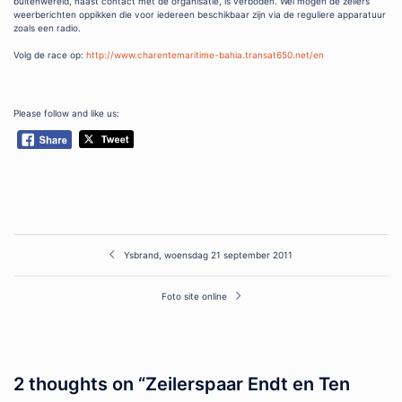
buitenwereld, naast contact met de organisatie, is verboden. Wel mogen de zeilers
weerberichten oppikken die voor iedereen beschikbaar zijn via de reguliere apparatuur
zoals een radio.
Volg de race op:
http://www.charentemaritime-bahia.transat650.net/en
Please follow and like us:
Post
Ysbrand, woensdag 21 september 2011
navigation
Foto site online
2 thoughts on “
Zeilerspaar Endt en Ten