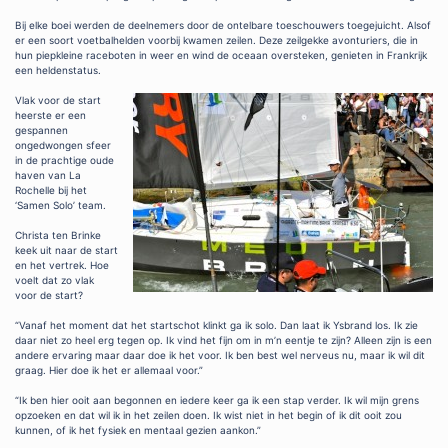
Bij elke boei werden de deelnemers door de ontelbare toeschouwers toegejuicht. Alsof
er een soort voetbalhelden voorbij kwamen zeilen. Deze zeilgekke avonturiers, die in
hun piepkleine raceboten in weer en wind de oceaan oversteken, genieten in Frankrijk
een heldenstatus.
Vlak voor de start
heerste er een
gespannen
ongedwongen sfeer
in de prachtige oude
haven van La
Rochelle bij het
‘Samen Solo’ team.
Christa ten Brinke
keek uit naar de start
en het vertrek. Hoe
voelt dat zo vlak
voor de start?
“Vanaf het moment dat het startschot klinkt ga ik solo. Dan laat ik Ysbrand los. Ik zie
daar niet zo heel erg tegen op. Ik vind het fijn om in m’n eentje te zijn? Alleen zijn is een
andere ervaring maar daar doe ik het voor. Ik ben best wel nerveus nu, maar ik wil dit
graag. Hier doe ik het er allemaal voor.”
“Ik ben hier ooit aan begonnen en iedere keer ga ik een stap verder. Ik wil mijn grens
opzoeken en dat wil ik in het zeilen doen. Ik wist niet in het begin of ik dit ooit zou
kunnen, of ik het fysiek en mentaal gezien aankon.”