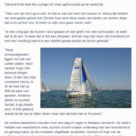
Ysbrand Endt leek iets rustiger en meer gefocussed op de wedstrijd.
“Vlak voor de start ga ik solo. Ik heb er ook wel veel vertrouwen in. Natuurlijk hebben
we veel gedoe gehad met Christa haar boot deze week, dat deden we samen. Maar
dat is nu achter ons. Ik moet nu mijn race gaan varen, solo.”
“Ik heb vorig jaar de Azoren-race gedaan en dat geeft me veel vertrouwen. Ik weet
dat ik dit kan. Ik weet dat ik het kan afmaken. Sterker nog mijn mast viel overboord en
met een noodtuig heb ik in een relatief goede positie de haven gehaald. “
“Deze
omstandigheden
liggen me ook wel.
Lekker pielen. Hard
werken maar niet
extreme dingen
doen. Ik ben een hele
constante factor, ik
zit de hele tijd op
90% bij wijze van
spreken. Anderen
pieken en pushen
harder, ik ga steeds
door. Ik heb geleerd
steeds bij de top te willen zitten maar dan de boel niet te forceren.”
De snelste deelnemers worden over een dag of negen in Madeira verwacht. De zeilers
hebben een weerbericht mee, kunnen stroom maken onderweg met een brandstofcel
en genoeg water op de compleet uitgeklede raceboten. Contact of hulp van de