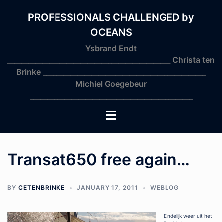
Skip
to
PROFESSIONALS CHALLENGED by
content
OCEANS
Ysbrand Endt
_______________________________________________ Christa ten
Brinke _______________________________________________
Michiel Goegebeur
_______________________________________________
Toggle
menu
Transat650 free again…
BY
CETENBRINKE
JANUARY 17, 2011
WEBLOG
Eindelijk weer uit het