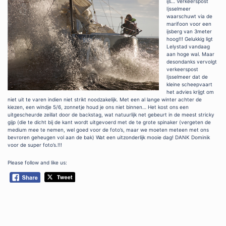
ijs… Verkeerspost
Ijsselmeer
waarschuwt via de
marifoon voor een
ijsberg van 3meter
hoog!!! Gelukkig ligt
Lelystad vandaag
aan hoge wal. Maar
desondanks vervolgt
verkeerspost
Ijsselmeer dat de
kleine scheepvaart
het advies krijgt om
niet uit te varen indien niet strikt noodzakelijk. Met een al lange winter achter de
kiezen, een windje 5/6, zonnetje houd je ons niet binnen… Het kost ons een
uitgescheurde zeillat door de backstag, wat natuurlijk net gebeurt in de meest stricky
gijp (die te dicht bij de kant wordt uitgevoerd met de te grote spinaker (vergeten de
medium mee te nemen, wel goed voor de foto’s, maar we moeten meteen met ons
bevroren geheugen vol aan de bak) Wat een uitzonderlijk mooie dag! DANK Dominik
voor de super foto’s.!!!
Please follow and like us: