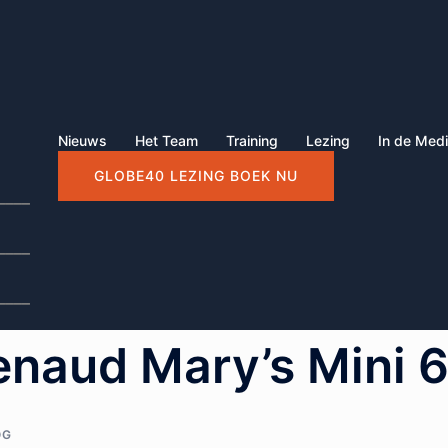
Nieuws
Het Team
Training
Lezing
In de Med
GLOBE40 LEZING BOEK NU
____
____
____
naud Mary’s Mini 6
OG