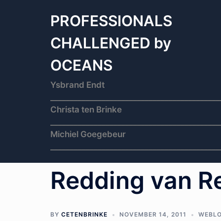
Skip
to
PROFESSIONALS
content
CHALLENGED by
OCEANS
Ysbrand Endt
___________________________________________
Christa ten Brinke
___________________________________________
Michiel Goegebeur
___________________________________________
Redding van Re
BY
CETENBRINKE
NOVEMBER 14, 2011
WEBL