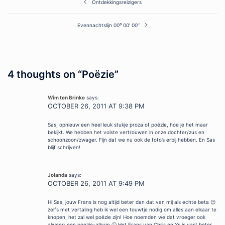
Ontdekkingsreizigers
navigation
Evennachtslijn 00⁰ 00’ 00’’
4 thoughts on “
Poëzie
”
Wim ten Brinke
says:
OCTOBER 26, 2011 AT 9:38 PM
Sas, opnieuw een heel leuk stukje proza of poëzie, hoe je het maar
bekijkt. We hebben het volste vertrouwen in onze dochter/zus en
schoonzoon/zwager. Fijn dat we nu ook de foto’s erbij hebben. En Sas
blijf schrijven!
Jolanda
says:
OCTOBER 26, 2011 AT 9:49 PM
Hi Sas, jouw Frans is nog altijd beter dan dat van mij als echte beta 😉
zelfs met vertaling heb ik wel een touwtje nodig om alles aan elkaar te
knopen, het zal wel poëzie zijn! Hoe noemden we dat vroeger ook
alweer: een poezie-album 🙂 Het Frans van Chris en Ys is vast beter,