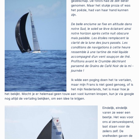
gezelschap. De foto’s had ze zelf beter
genomen. Maar het stukje proza of was
het poëzie, had van haar hand kunnen
zijn.
De belle enclume se fixe en altitude dans
notre Sud, le soleil se lève éclairant ainsi
notre horizon après cette nuit obscure
mais paisible. Les étoiles remplacent la
clarté de la lune des jours passés. Les
conditions de navigations à cette heure
ressemble à une tartine de miel liquide
accompagné d’un vent soupçon de thé.
Profitons avant le Crumble déchirant
parsemé de Grains de Café Noir de la mi -
journée !
Ik wilde een poging doen het te vertalen,
maar mijn Frans is niet goed genoeg, of is
het mijn Nederlands, het is maar hoe je
het bekijkt. Mocht je er helemaal geen touw aan vast kunnen knopen, kun je via google
nog altijd de vertaling bekijken, om een idee te krijgen.
Eindelijk, eindelijk
varen ze weer een
beetje. Het was voor
ons al zenuwslopend,
laat staan voor de
zeilers zelf. De
snelheden gaven de