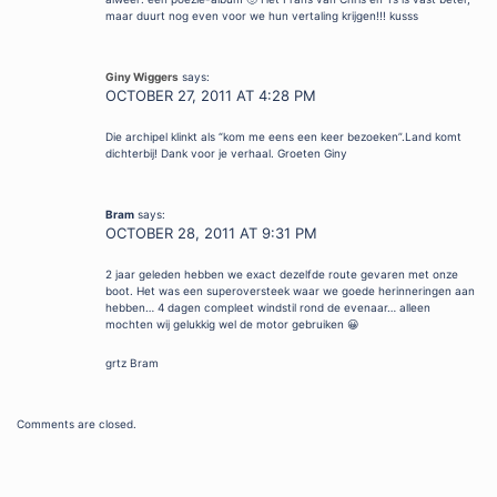
maar duurt nog even voor we hun vertaling krijgen!!! kusss
Giny Wiggers
says:
OCTOBER 27, 2011 AT 4:28 PM
Die archipel klinkt als “kom me eens een keer bezoeken”.Land komt
dichterbij! Dank voor je verhaal. Groeten Giny
Bram
says:
OCTOBER 28, 2011 AT 9:31 PM
2 jaar geleden hebben we exact dezelfde route gevaren met onze
boot. Het was een superoversteek waar we goede herinneringen aan
hebben… 4 dagen compleet windstil rond de evenaar… alleen
mochten wij gelukkig wel de motor gebruiken 😀
grtz Bram
Comments are closed.