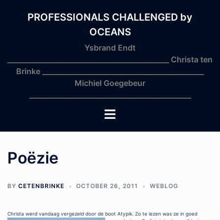
Skip
to
PROFESSIONALS CHALLENGED by
content
OCEANS
Ysbrand Endt
_______________________________________________ Christa ten
Brinke _______________________________________________
Michiel Goegebeur
_______________________________________________
Toggle
menu
Poëzie
BY
CETENBRINKE
OCTOBER 26, 2011
WEBLOG
Christa werd vandaag vergezeld door de boot Atypik.
Zo te lezen was ze in goed