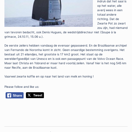
indruk dat het saai is
op het water, alle
averij wees in een
totaal andere
richting. Dat de
Zwarte Pot zo zwart
zou zijn, had niemand
van tevoren bedacht, ook Denis Hugues, de wedstrijddirecteur niet (Soupe à la
grimace, 24.10.11, 15.06 u.).
De eerste zeilers hebben vandaag de evenaar gepasseerd. En de Braziliaanse archipel
van Fernando de Noronha komt in zicht. Geen onaardige bestemming overigens. Het
bestaat uit 21 eilandjes, het grootste is 17 km2 groot. Het staat op de
werelderfgoedlijst van Unesco en is ook een passagepunt van de Volvo Ocean Race.
Maar laat Christa en Ysbrand er maar hard voorbij zeilen. Vanaf hier is het nog 545 km
naar Recife, aan de Braziliaanse kust.
Vaarwel zwarte koffie en op naar het land van melk en honing !
Please follow and like us:
Post