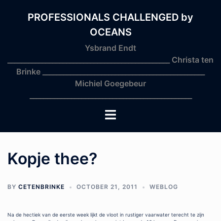
Skip
to
PROFESSIONALS CHALLENGED by
content
OCEANS
Ysbrand Endt
_______________________________________________ Christa ten
Brinke _______________________________________________
Michiel Goegebeur
_______________________________________________
Toggle
menu
Kopje thee?
BY
CETENBRINKE
OCTOBER 21, 2011
WEBLOG
Na de hectiek van de eerste week lijkt de vloot in rustiger vaarwater terecht te zijn