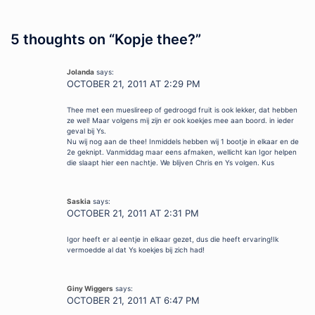
5 thoughts on “
Kopje thee?
”
Jolanda
says:
OCTOBER 21, 2011 AT 2:29 PM
Thee met een mueslireep of gedroogd fruit is ook lekker, dat hebben
ze wel! Maar volgens mij zijn er ook koekjes mee aan boord. in ieder
geval bij Ys.
Nu wij nog aan de thee! Inmiddels hebben wij 1 bootje in elkaar en de
2e geknipt. Vanmiddag maar eens afmaken, wellicht kan Igor helpen
die slaapt hier een nachtje. We blijven Chris en Ys volgen. Kus
Saskia
says:
OCTOBER 21, 2011 AT 2:31 PM
Igor heeft er al eentje in elkaar gezet, dus die heeft ervaring!Ik
vermoedde al dat Ys koekjes bij zich had!
Giny Wiggers
says:
OCTOBER 21, 2011 AT 6:47 PM