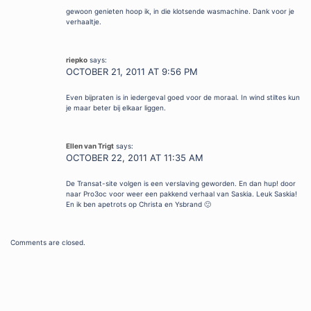
gewoon genieten hoop ik, in die klotsende wasmachine. Dank voor je
verhaaltje.
riepko
says:
OCTOBER 21, 2011 AT 9:56 PM
Even bijpraten is in iedergeval goed voor de moraal. In wind stiltes kun
je maar beter bij elkaar liggen.
Ellen van Trigt
says:
OCTOBER 22, 2011 AT 11:35 AM
De Transat-site volgen is een verslaving geworden. En dan hup! door
naar Pro3oc voor weer een pakkend verhaal van Saskia. Leuk Saskia!
En ik ben apetrots op Christa en Ysbrand 🙂
Comments are closed.