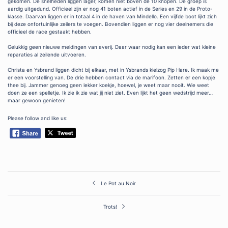
gekomen. De snelheden liggen lager, komen niet boven de 10 knopen. De groep is
aardig uitgedund. Officieel zijn er nog 41 boten actief in de Series en 29 in de Proto-
klasse. Daarvan liggen er in totaal 4 in de haven van Mindello. Een vijfde boot lijkt zich
bij deze onfortuinlijke zeilers te voegen. Bovendien liggen er nog vier deelnemers die
officieel de race gestaakt hebben.
Gelukkig geen nieuwe meldingen van averij. Daar waar nodig kan een ieder wat kleine
reparaties al zeilende uitvoeren.
Christa en Ysbrand liggen dicht bij elkaar, met in Ysbrands kielzog Pip Hare. Ik maak me
er een voorstelling van. De drie hebben contact via de marifoon. Zetten er een kopje
thee bij. Jammer genoeg geen lekker koekje, hoewel, je weet maar nooit. Wie weet
doen ze een spelletje. Ik zie ik zie wat jij niet ziet. Even lijkt het geen wedstrijd meer…
maar gewoon genieten!
Please follow and like us:
Post
Le Pot au Noir
navigation
Trots!