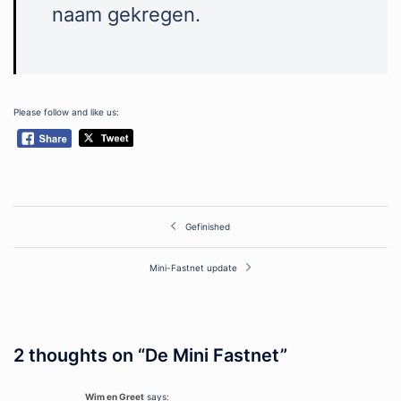
naam gekregen.
Please follow and like us:
Post
Gefinished
navigation
Mini-Fastnet update
2 thoughts on “
De Mini Fastnet
”
Wim en Greet
says: