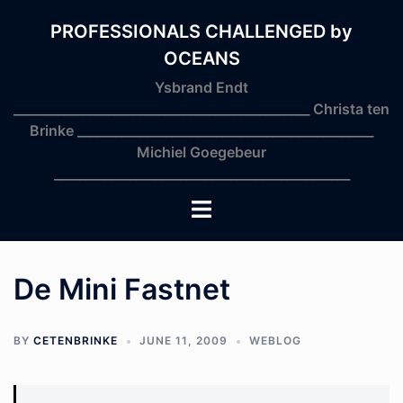
Skip
to
PROFESSIONALS CHALLENGED by
content
OCEANS
Ysbrand Endt
_______________________________________________ Christa ten
Brinke _______________________________________________
Michiel Goegebeur
_______________________________________________
Toggle
menu
De Mini Fastnet
BY
CETENBRINKE
JUNE 11, 2009
WEBLOG