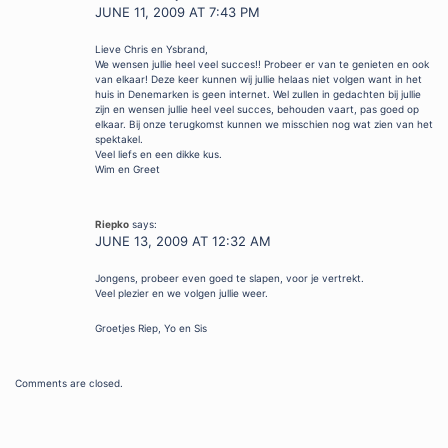
JUNE 11, 2009 AT 7:43 PM
Lieve Chris en Ysbrand,
We wensen jullie heel veel succes!! Probeer er van te genieten en ook
van elkaar! Deze keer kunnen wij jullie helaas niet volgen want in het
huis in Denemarken is geen internet. Wel zullen in gedachten bij jullie
zijn en wensen jullie heel veel succes, behouden vaart, pas goed op
elkaar. Bij onze terugkomst kunnen we misschien nog wat zien van het
spektakel.
Veel liefs en een dikke kus.
Wim en Greet
Riepko
says:
JUNE 13, 2009 AT 12:32 AM
Jongens, probeer even goed te slapen, voor je vertrekt.
Veel plezier en we volgen jullie weer.
Groetjes Riep, Yo en Sis
Comments are closed.