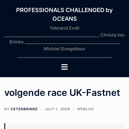
Skip
to
PROFESSIONALS CHALLENGED by
content
OCEANS
Ysbrand Endt
_______________________________________________ Christa ten
Brinke _______________________________________________
Michiel Goegebeur
_______________________________________________
Toggle
menu
volgende race UK-Fastnet
BY
CETENBRINKE
JULY 1, 2009
WEBLOG