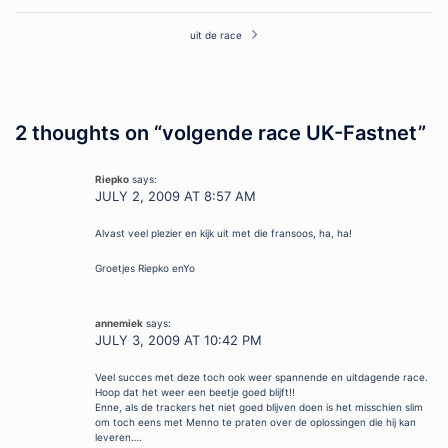
navigation
uit de race
2 thoughts on “
volgende race UK-Fastnet
”
Riepko
says:
JULY 2, 2009 AT 8:57 AM
Alvast veel plezier en kijk uit met die fransoos, ha, ha!
Groetjes Riepko enYo
annemiek
says:
JULY 3, 2009 AT 10:42 PM
Veel succes met deze toch ook weer spannende en uitdagende race.
Hoop dat het weer een beetje goed blijft!!
Enne, als de trackers het niet goed blijven doen is het misschien slim
om toch eens met Menno te praten over de oplossingen die hij kan
leveren….