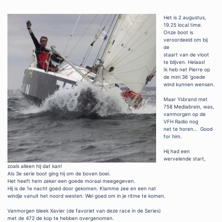
Het is 2 augustus,
19.25 local time.
Onze boot is
veroordeeld om bij
de
staart van de vloot
te blijven. Helaas!
Ik heb net Pierre op
de mini 36 ‘goede
wind kunnen wensen.
Maar Ysbrand met
758 Mediabrein, was,
vanmorgen op de
VFH Radio nog
net te horen… Good
for him.
Hij had een
wervelende start,
zoals alleen hij dat kan!
Als 3e serie boot ging hij om de boven boei.
Het heeft hem zeker een goede moraal meegegeven.
Hij is de 1e nacht goed door gekomen. Klamme zee en een nat
windje vanuit het noord westen. Wel goed om in je ritme te komen.
Vanmorgen bleek Xavier (de favoriet van deze race in de Series)
met de 472 de kop te hebben overgenomen.