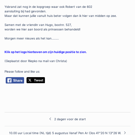
Ysbrand zat nog in de kopgroep waar ook Robert van de 602
aansluiting bij had gevonden.
Maar dat kunnen jullie vanuit huis beter volgen dan ik hier van midden op zee.
Samen met de vriendin van Hugo, bootnr. 527,
worden we hier aan boord als prinsessen behandeld!
Morgen meer nieuws als het kan………
Klik op het logo hierboven om zijn huidige positie te zien.
(Geplaatst door Riepko na mail van Christa)
Please follow and like us:
Post
2 dagen voor de start
navigation
10.00 uur Local time (NL tijd) 5 augustus Vanaf Pen Ar Clos 41°20 N 13°26 W.