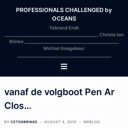
Skip
to
PROFESSIONALS CHALLENGED by
content
OCEANS
Ysbrand Endt
_______________________________________________ Christa ten
Brinke _______________________________________________
Michiel Goegebeur
_______________________________________________
Toggle
menu
vanaf de volgboot Pen Ar
Clos…
BY
CETENBRINKE
AUGUST 3, 2010
WEBLOG