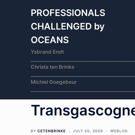
Skip
to
PROFESSIONALS
content
CHALLENGED by
OCEANS
Ysbrand Endt
___________________________________________
Christa ten Brinke
___________________________________________
Michiel Goegebeur
___________________________________________
Transgascogn
BY
CETENBRINKE
JULY 30, 2009
WEBLOG