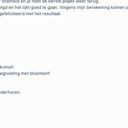
er snelheid en je hebt de eerste plaats weer terug.
lgd en het lijkt goed te gaan. Volgens mijn berekening komen ju
efeliciteerd met het resultaat.
nkomst!
 begroeting met bloemen!!
ederhoren.