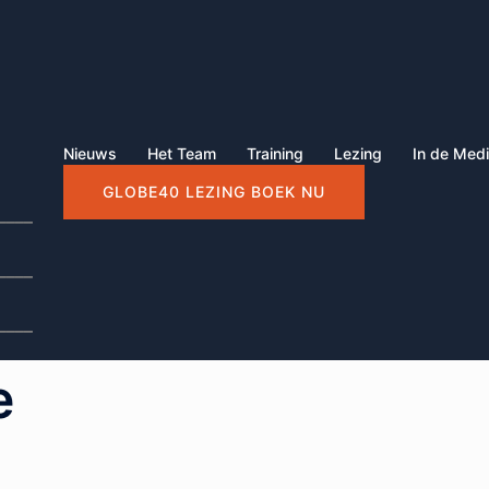
Nieuws
Het Team
Training
Lezing
In de Med
GLOBE40 LEZING BOEK NU
____
____
____
e