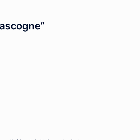
gascogne
”