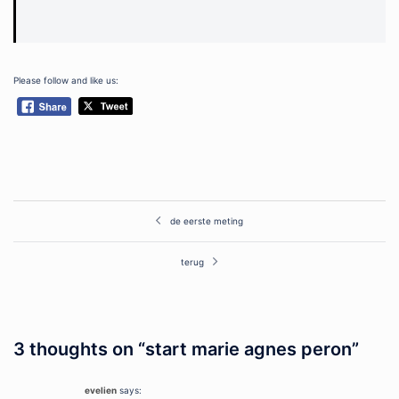
Please follow and like us:
Post
de eerste meting
navigation
terug
3 thoughts on “
start marie agnes peron
”
evelien
says: