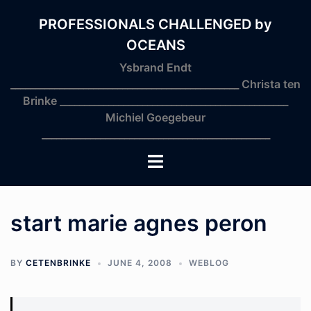
Skip
to
PROFESSIONALS CHALLENGED by
content
OCEANS
Ysbrand Endt
_______________________________________________ Christa ten
Brinke _______________________________________________
Michiel Goegebeur
_______________________________________________
Toggle
menu
start marie agnes peron
BY
CETENBRINKE
JUNE 4, 2008
WEBLOG