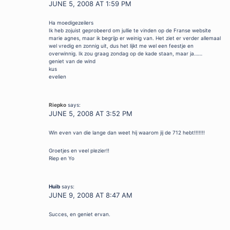
JUNE 5, 2008 AT 1:59 PM
Ha moedigezeilers
Ik heb zojuist geprobeerd om jullie te vinden op de Franse website
marie agnes, maar ik begrijp er weinig van. Het ziet er verder allemaal
wel vredig en zonnig uit, dus het lijkt me wel een feestje en
overwinnig. Ik zou graag zondag op de kade staan, maar ja……
geniet van de wind
kus
evelien
Riepko
says:
JUNE 5, 2008 AT 3:52 PM
Win even van die lange dan weet hij waarom jij de 712 hebt!!!!!!!
Groetjes en veel plezier!!
Riep en Yo
Huib
says:
JUNE 9, 2008 AT 8:47 AM
Succes, en geniet ervan.