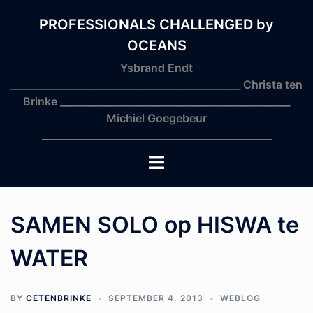
Skip
to
PROFESSIONALS CHALLENGED by
content
OCEANS
Ysbrand Endt
_______________________________________________ Christa ten
Brinke _______________________________________________
Michiel Goegebeur
_______________________________________________
Toggle
menu
SAMEN SOLO op HISWA te
WATER
BY
CETENBRINKE
SEPTEMBER 4, 2013
WEBLOG