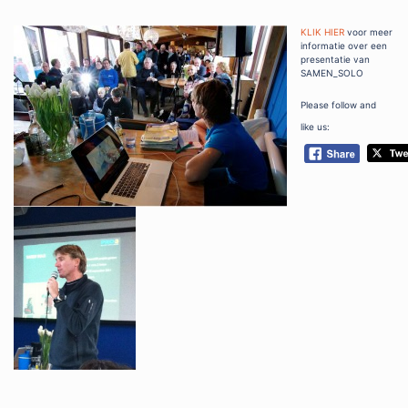
KLIK HIER
voor meer
informatie over een
presentatie van
SAMEN_SOLO
Please follow and
like us: