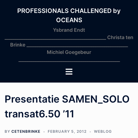
Skip
to
PROFESSIONALS CHALLENGED by
content
OCEANS
Ysbrand Endt
_______________________________________________ Christa ten
Brinke _______________________________________________
Michiel Goegebeur
_______________________________________________
Toggle
menu
Presentatie SAMEN_SOLO
transat6.50 ’11
BY
CETENBRINKE
FEBRUARY 5, 2012
WEBLOG