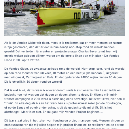
Als je de Vendee Globe wilt doen, moet je je realiseren dat er meer mensen de ruimte
in zijn geschoten, dan dat er ooit in hun eentje non-stop rond de wereld hebben
gezeild! Dat vertelde mijn mentor en projectmanager Charles Euverte mij toen wij
enkele weken geleden bij hem waren om de eerste lijnen van mijn plan – De Vendee
Globe 2020- op te zetten.
De Vendee Globe, de zwaarste zeilrace rond de wereld. Non-stop, solo, rond de wereld
op een race monster van 60 voet, 18 meter en een beetje (de Imoca60), uitgerust
met Wingmast, Cantingkeel en Foils. En dat gedurende 24000 mijlen binnen 80 dagen.
Dit is letterlijk in 80 dagen rond de wereld!
Dat is wat ik wil, dat is waar ik al over droom sinds ik als tiener in mijn Laser zeilde en
bedacht hoe het was om dat dagen en dagen alleen te doen. En tijdens mijn mini-
transat campagne in 2011 werd ik hierin nog eens bevestigd. Dit is wat ik wil, hier ben ik
“thuis”. En elke dag als ik aan het werk ben als professioneel zeiler (op de Boudragon,
of op de Sanya of op elk ander schip, is dit de gedachte die mij drijft. Dit is het
allerhoogst. Meer is er niet. En nu gaat mijn Vendee Project beginnen….
Dit jaar staat alles in het teken van funding en projectmanagement. Mensen vinden en
enthousiasmeren die mij willen helpen mijn project financieel te realiseren en de eerste
belangrijke kerngroep creëren. Mensen met kennis, waar ik straks mijn leven, mijn