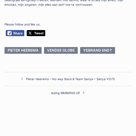
emoties, mijn angsten, mijn alles aan durf toe te vertrouwen.
Please follow and like us:
PIETER HEEREMA
VENDEE GLOBE
YSBRAND ENDT
Post
Pieter Heerema – No way Back & Team Sanya – Sanya VO70
navigation
lezing WARMING UP