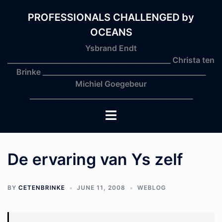
Skip
to
PROFESSIONALS CHALLENGED by
content
OCEANS
Ysbrand Endt
_______________________________________________ Christa ten
Brinke _______________________________________________
Michiel Goegebeur
_______________________________________________
Toggle
menu
De ervaring van Ys zelf
BY
CETENBRINKE
JUNE 11, 2008
WEBLOG