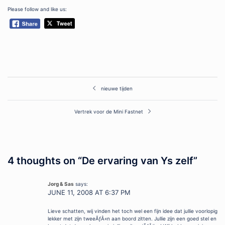
Please follow and like us:
Post
nieuwe tijden
navigation
Vertrek voor de Mini Fastnet
4 thoughts on “
De ervaring van Ys zelf
”
Jorg & Sas
says:
JUNE 11, 2008 AT 6:37 PM
Lieve schatten, wij vinden het toch wel een fijn idee dat jullie voorlopig
lekker met zijn tweeÃƒÂ«n aan boord zitten. Jullie zijn een goed stel en