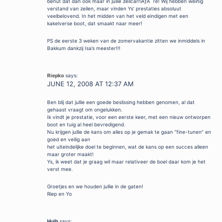
benut dat dan ook maar in jullie zeilcarriÃƒÂ¨re! Wij hebben weinig
verstand van zeilen, maar vinden Ys’ prestaties absoluut
veelbelovend. In het midden van het veld eindigen met een
kakelverse boot, dat smaakt naar meer!
PS de eerste 3 weken van de zomervakantie zitten we inmiddels in
Bakkum dankzij Isa’s meester!!!
Riepko
says:
JUNE 12, 2008 AT 12:37 AM
Ben blij dat jullie een goede beslissing hebben genomen, al dat
gehaast vraagt om ongelukken.
Ik vindt je prestatie, voor een eerste keer, met een nieuw ontworpen
boot en tuig al heel bevredigend.
Nu krijgen jullie de kans om alles op je gemak te gaan “fine-tunen” en
goed en veilig aan
het uiteindelijke doel te beginnen, wat de kans op een succes alleen
maar groter maakt!
Ys, ik weet dat je graag wil maar relativeer de boel daar kom je het
verst mee.
Groetjes en we houden jullie in de gaten!
Riep en Yo
Huib
says: