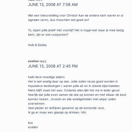
JUNE 13, 2008 AT 7:58 AM
Wat een teleurstelling voor Christa! Aan de andere kant waren er al
signalen (arm), dus misschien wel goed zo?
Ys, lopen jullie jezelf niet voorbij? Het is nogal wat waar je mee bezig
bent, zijn er ook rustpunten?
Huib & Saskia
evelien
says:
JUNE 13, 2008 AT 2:45 PM
hallo lieve moedige zeilers
Het is wel woelig daar op zee. Jullie zullen reuze goed worden in
impulsieve beslissingen ( waren jullie al) en in steeds bijschakelen.
Niets blijft zoals het was. Ondanks alles lijkt het me in ieder geval
heerlijk dat jullie even samen de zee op kunnen en met elkaar de boot
kunnen testen , invaren en alle woeligeheden met ekaar zullen
overwinnen.
Veel plezier en dolfijnen gewenst op de komende race.
Ik ga er maar een glaasje op drinken. hihi.
kus
evelien