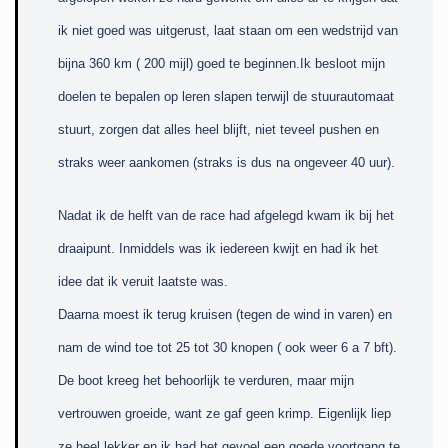
ik niet goed was uitgerust, laat staan om een wedstrijd van
bijna 360 km ( 200 mijl) goed te beginnen.Ik besloot mijn
doelen te bepalen op leren slapen terwijl de stuurautomaat
stuurt, zorgen dat alles heel blijft, niet teveel pushen en
straks weer aankomen (straks is dus na ongeveer 40 uur).
Nadat ik de helft van de race had afgelegd kwam ik bij het
draaipunt. Inmiddels was ik iedereen kwijt en had ik het
idee dat ik veruit laatste was.
Daarna moest ik terug kruisen (tegen de wind in varen) en
nam de wind toe tot 25 tot 30 knopen ( ook weer 6 a 7 bft).
De boot kreeg het behoorlijk te verduren, maar mijn
vertrouwen groeide, want ze gaf geen krimp. Eigenlijk liep
ze heel lekker en ik had het gevoel een goede voortgang te