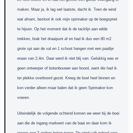
maken. Maar ja, ik lag wel laatste, dacht ik. Toen de wind
wat afnam, besloot ik ook mijn spinnaker op de boegspriet
te hijsen. Op het moment dat ik de tacklijn aan wilde
trekken, brak het draaipunt af en had ik dus een 80 m2
grote spi aan de val en 1 schoot hangen met een paaltje
eraan van 2,4m. Daar werd ik niet blij van. Gelukkig was er
geen ontwerper of botenbouwer aan boord, want die had ik
ter plekke overboord gezet. Kreeg de boel heel binnen en
kon verder alleen maar balen dat ik geen Spinnaker kon
voeren.
Uiteindelijk de volgende ochtend komen we weer bij de boei
aan die de ingang markeert van de baai en daar kom ik
ineens nog 3 andere boten tegen. De wind valt geheel weg