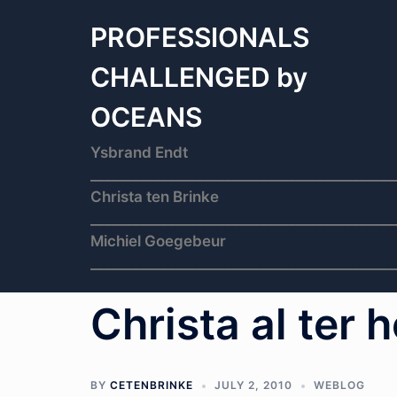
Skip
to
PROFESSIONALS
content
CHALLENGED by
OCEANS
Ysbrand Endt
___________________________________________
Christa ten Brinke
___________________________________________
Michiel Goegebeur
___________________________________________
Christa al ter 
BY
CETENBRINKE
JULY 2, 2010
WEBLOG