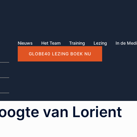
Nieuws
Het Team
Training
Lezing
In de Med
GLOBE40 LEZING BOEK NU
____
____
____
hoogte van Lorient