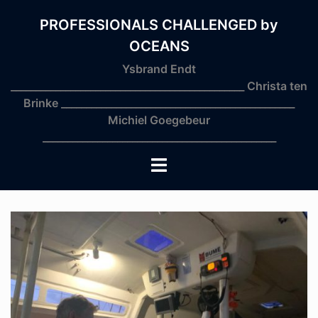
Skip
to
PROFESSIONALS CHALLENGED by
content
OCEANS
Ysbrand Endt
_______________________________________________ Christa ten
Brinke _______________________________________________
Michiel Goegebeur
_______________________________________________
Toggle
menu