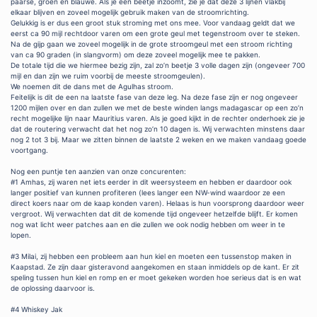
paarse, groen en blauwe. Als je een beetje inzoomt, zie je dat deze 3 lijnen vlakbij
elkaar blijven en zoveel mogelijk gebruik maken van de stroomrichting.
Gelukkig is er dus een groot stuk stroming met ons mee. Voor vandaag geldt dat we
eerst ca 90 mijl rechtdoor varen om een grote geul met tegenstroom over te steken.
Na de gijp gaan we zoveel mogelijk in de grote stroomgeul met een stroom richting
van ca 90 graden (in slangvorm) om deze zoveel mogelijk mee te pakken.
De totale tijd die we hiermee bezig zijn, zal zo’n beetje 3 volle dagen zijn (ongeveer 700
mijl en dan zijn we ruim voorbij de meeste stroomgeulen).
We noemen dit de dans met de Agulhas stroom.
Feitelijk is dit de een na laatste fase van deze leg. Na deze fase zijn er nog ongeveer
1200 mijlen over en dan zullen we met de beste winden langs madagascar op een zo’n
recht mogelijke lijn naar Mauritius varen. Als je goed kijkt in de rechter onderhoek zie je
dat de routering verwacht dat het nog zo’n 10 dagen is. Wij verwachten minstens daar
nog 2 tot 3 bij. Maar we zitten binnen de laatste 2 weken en we maken vandaag goede
voortgang.
Nog een puntje ten aanzien van onze concurenten:
#1 Amhas, zij waren net iets eerder in dit weersysteem en hebben er daardoor ook
langer positief van kunnen profiteren (lees langer een NW-wind waardoor ze een
direct koers naar om de kaap konden varen). Helaas is hun voorsprong daardoor weer
vergroot. Wij verwachten dat dit de komende tijd ongeveer hetzelfde blijft. Er komen
nog wat licht weer patches aan en die zullen we ook nodig hebben om weer in te
lopen.
#3 Milai, zij hebben een probleem aan hun kiel en moeten een tussenstop maken in
Kaapstad. Ze zijn daar gisteravond aangekomen en staan inmiddels op de kant. Er zit
speling tussen hun kiel en romp en er moet gekeken worden hoe serieus dat is en wat
de oplossing daarvoor is.
#4 Whiskey Jak