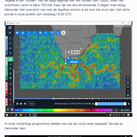
Tegelijk is het ‘ronden” van de kaap eigenlijk niet het ronden van 1 punt, maar het
eromheen varen is bijna 750 mijl. Daar zijn we dus de komende 3 dagen mee bezig.
Hieronder het overzicht van wat de Agulhas stroom is en hoe het eruit ziet. Het witte
puntje is onze positie van vandaag 13:30 UTC.
In onze routerings programma hebben we ook de route weer bepaald. Die kan je
hieronder zien: