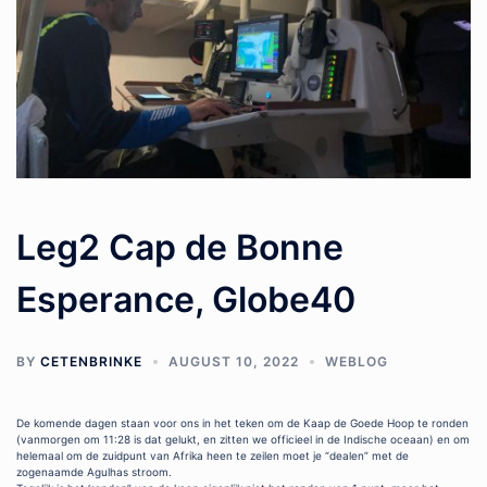
Leg2 Cap de Bonne
Esperance, Globe40
BY
CETENBRINKE
AUGUST 10, 2022
WEBLOG
De komende dagen staan voor ons in het teken om de Kaap de Goede Hoop te ronden
(vanmorgen om 11:28 is dat gelukt, en zitten we officieel in de Indische oceaan) en om
helemaal om de zuidpunt van Afrika heen te zeilen moet je “dealen” met de
zogenaamde Agulhas stroom.