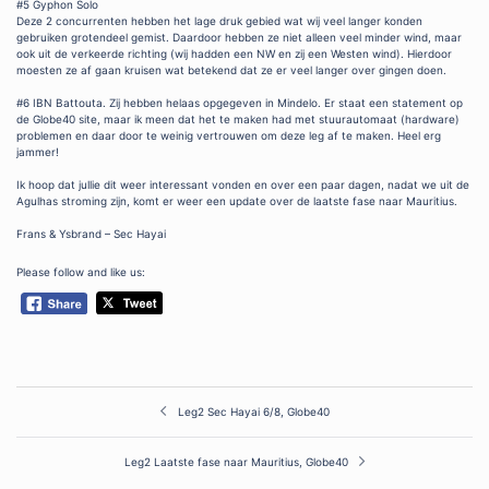
#5 Gyphon Solo
Deze 2 concurrenten hebben het lage druk gebied wat wij veel langer konden
gebruiken grotendeel gemist. Daardoor hebben ze niet alleen veel minder wind, maar
ook uit de verkeerde richting (wij hadden een NW en zij een Westen wind). Hierdoor
moesten ze af gaan kruisen wat betekend dat ze er veel langer over gingen doen.
#6 IBN Battouta. Zij hebben helaas opgegeven in Mindelo. Er staat een statement op
de Globe40 site, maar ik meen dat het te maken had met stuurautomaat (hardware)
problemen en daar door te weinig vertrouwen om deze leg af te maken. Heel erg
jammer!
Ik hoop dat jullie dit weer interessant vonden en over een paar dagen, nadat we uit de
Agulhas stroming zijn, komt er weer een update over de laatste fase naar Mauritius.
Frans & Ysbrand – Sec Hayai
Please follow and like us:
Post
Leg2 Sec Hayai 6/8, Globe40
navigation
Leg2 Laatste fase naar Mauritius, Globe40