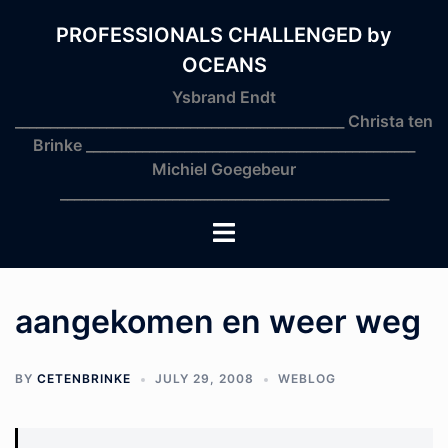
Skip
to
PROFESSIONALS CHALLENGED by
content
OCEANS
Ysbrand Endt
_______________________________________________ Christa ten
Brinke _______________________________________________
Michiel Goegebeur
_______________________________________________
Toggle
menu
aangekomen en weer weg
BY
CETENBRINKE
JULY 29, 2008
WEBLOG