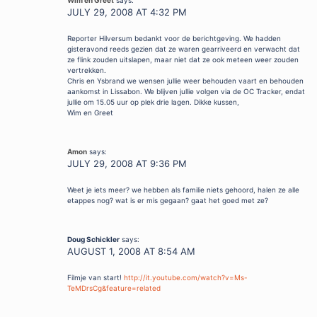
Wim en Greet
says:
JULY 29, 2008 AT 4:32 PM
Reporter Hilversum bedankt voor de berichtgeving. We hadden
gisteravond reeds gezien dat ze waren gearriveerd en verwacht dat
ze flink zouden uitslapen, maar niet dat ze ook meteen weer zouden
vertrekken.
Chris en Ysbrand we wensen jullie weer behouden vaart en behouden
aankomst in Lissabon. We blijven jullie volgen via de OC Tracker, endat
jullie om 15.05 uur op plek drie lagen. Dikke kussen,
Wim en Greet
Amon
says:
JULY 29, 2008 AT 9:36 PM
Weet je iets meer? we hebben als familie niets gehoord, halen ze alle
etappes nog? wat is er mis gegaan? gaat het goed met ze?
Doug Schickler
says:
AUGUST 1, 2008 AT 8:54 AM
Filmje van start!
http://it.youtube.com/watch?v=Ms-
TeMDrsCg&feature=related