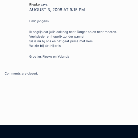
Riepko
says:
AUGUST 3, 2008 AT 9:15 PM
Hallo jongens,
Ik begrijp dat jullie ook nog naar Tanger op en neer moeten.
Veel plezier en hopelijk zonder panne!
Sis is nu bij ons en het gaat prima met hem.
We zijn blij dat hij er is.
Groetjes Riepko en Yolanda
Comments are closed.