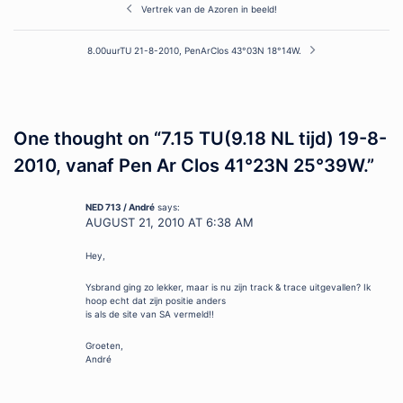
Post
Vertrek van de Azoren in beeld!
navigation
8.00uurTU 21-8-2010, PenArClos 43°03N 18°14W.
One thought on “
7.15 TU(9.18 NL tijd) 19-8-
2010, vanaf Pen Ar Clos 41°23N 25°39W.
”
NED 713 / André
says:
AUGUST 21, 2010 AT 6:38 AM
Hey,
Ysbrand ging zo lekker, maar is nu zijn track & trace uitgevallen? Ik
hoop echt dat zijn positie anders
is als de site van SA vermeld!!
Groeten,
André