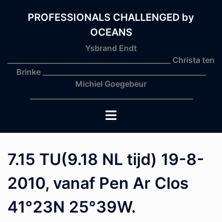
Skip
to
PROFESSIONALS CHALLENGED by
content
OCEANS
Ysbrand Endt
_______________________________________________ Christa ten
Brinke _______________________________________________
Michiel Goegebeur
_______________________________________________
Toggle
menu
7.15 TU(9.18 NL tijd) 19-8-
2010, vanaf Pen Ar Clos
41°23N 25°39W.