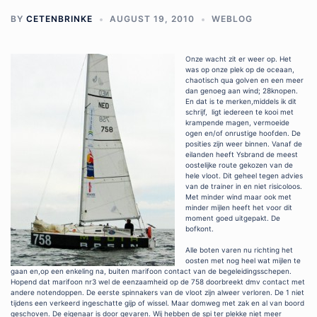
BY
CETENBRINKE
AUGUST 19, 2010
WEBLOG
Onze wacht zit er weer op. Het
was op onze plek op de oceaan,
chaotisch qua golven en een meer
dan genoeg aan wind; 28knopen.
En dat is te merken,middels ik dit
schrijf, ligt iedereen te kooi met
krampende magen, vermoeide
ogen en/of onrustige hoofden. De
posities zijn weer binnen. Vanaf de
eilanden heeft Ysbrand de meest
oostelijke route gekozen van de
hele vloot. Dit geheel tegen advies
van de trainer in en niet risicoloos.
Met minder wind maar ook met
minder mijlen heeft het voor dit
moment goed uitgepakt. De
bofkont.
Alle boten varen nu richting het
oosten met nog heel wat mijlen te
gaan en,op een enkeling na, buiten marifoon contact van de begeleidingsschepen.
Hopend dat marifoon nr3 wel de eenzaamheid op de 758 doorbreekt dmv contact met
andere notendoppen. De eerste spinnakers van de vloot zijn alweer verloren. De 1 niet
tijdens een verkeerd ingeschatte gijp of wissel. Maar domweg met zak en al van boord
geschoven. De eigenaar is door gevaren. Wij hebben de spi ter plekke niet meer