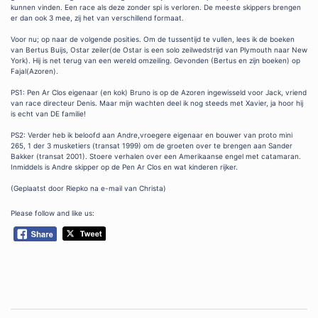
kunnen vinden. Een race als deze zonder spi is verloren. De meeste skippers brengen
er dan ook 3 mee, zij het van verschillend formaat.
Voor nu; op naar de volgende posities. Om de tussentijd te vullen, lees ik de boeken
van Bertus Buijs, Ostar zeiler(de Ostar is een solo zeilwedstrijd van Plymouth naar New
York). Hij is net terug van een wereld omzeiling. Gevonden (Bertus en zijn boeken) op
Fajal(Azoren).
PS1: Pen Ar Clos eigenaar (en kok) Bruno is op de Azoren ingewisseld voor Jack, vriend
van race directeur Denis. Maar mijn wachten deel ik nog steeds met Xavier, ja hoor hij
is echt van DE familie!
PS2: Verder heb ik beloofd aan Andre,vroegere eigenaar en bouwer van proto mini
265, 1 der 3 musketiers (transat 1999) om de groeten over te brengen aan Sander
Bakker (transat 2001). Stoere verhalen over een Amerikaanse engel met catamaran.
Inmiddels is Andre skipper op de Pen Ar Clos en wat kinderen rijker.
(Geplaatst door Riepko na e-mail van Christa)
Please follow and like us: