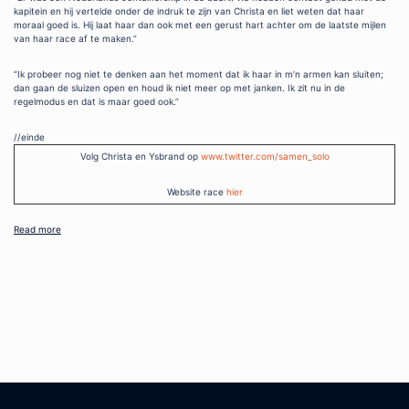
kapitein en hij vertelde onder de indruk te zijn van Christa en liet weten dat haar
moraal goed is. Hij laat haar dan ook met een gerust hart achter om de laatste mijlen
van haar race af te maken.”
“Ik probeer nog niet te denken aan het moment dat ik haar in m’n armen kan sluiten;
dan gaan de sluizen open en houd ik niet meer op met janken. Ik zit nu in de
regelmodus en dat is maar goed ook.”
//einde
Volg Christa en Ysbrand op
www.twitter.com/samen_solo
Website race
hier
Read more