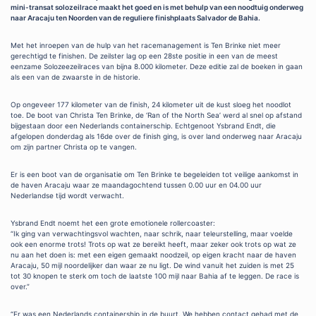
mini-transat solozeilrace maakt het goed en is met behulp van een noodtuig onderweg
naar Aracaju ten Noorden van de reguliere finishplaats Salvador de Bahia.
Met het inroepen van de hulp van het racemanagement is Ten Brinke niet meer
gerechtigd te finishen. De zeilster lag op een 28ste positie in een van de meest
eenzame Solozeezeilraces van bijna 8.000 kilometer. Deze editie zal de boeken in gaan
als een van de zwaarste in de historie.
Op ongeveer 177 kilometer van de finish, 24 kilometer uit de kust sloeg het noodlot
toe. De boot van Christa Ten Brinke, de ‘Ran of the North Sea’ werd al snel op afstand
bijgestaan door een Nederlands containerschip. Echtgenoot Ysbrand Endt, die
afgelopen donderdag als 16de over de finish ging, is over land onderweg naar Aracaju
om zijn partner Christa op te vangen.
Er is een boot van de organisatie om Ten Brinke te begeleiden tot veilige aankomst in
de haven Aracaju waar ze maandagochtend tussen 0.00 uur en 04.00 uur
Nederlandse tijd wordt verwacht.
Ysbrand Endt noemt het een grote emotionele rollercoaster:
“Ik ging van verwachtingsvol wachten, naar schrik, naar teleurstelling, maar voelde
ook een enorme trots! Trots op wat ze bereikt heeft, maar zeker ook trots op wat ze
nu aan het doen is: met een eigen gemaakt noodzeil, op eigen kracht naar de haven
Aracaju, 50 mijl noordelijker dan waar ze nu ligt. De wind vanuit het zuiden is met 25
tot 30 knopen te sterk om toch de laatste 100 mijl naar Bahia af te leggen. De race is
over.”
“Er was een Nederlands containership in de buurt. We hebben contact gehad met de