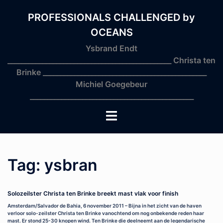
Skip
to
PROFESSIONALS CHALLENGED by
content
OCEANS
Ysbrand Endt
_______________________________________________ Christa ten
Brinke _______________________________________________
Michiel Goegebeur
_______________________________________________
Toggle
menu
Tag:
ysbran
Solozeilster Christa ten Brinke breekt mast vlak voor finish
Amsterdam/Salvador de Bahia, 6 november 2011 – Bijna in het zicht van de haven
verloor solo-zeilster Christa ten Brinke vanochtend om nog onbekende reden haar
mast. Er stond 25-30 knopen wind. Ten Brinke die deelneemt aan de legendarische