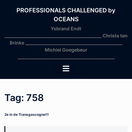
Skip
to
PROFESSIONALS CHALLENGED by
content
OCEANS
Ysbrand Endt
_______________________________________________ Christa ten
Brinke _______________________________________________
Michiel Goegebeur
_______________________________________________
Toggle
menu
Tag:
758
2e in de Transgascogne!!!