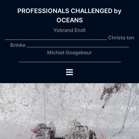
Skip
to
PROFESSIONALS CHALLENGED by
content
OCEANS
Ysbrand Endt
_______________________________________________ Christa ten
Brinke _______________________________________________
Michiel Goegebeur
_______________________________________________
Toggle
menu