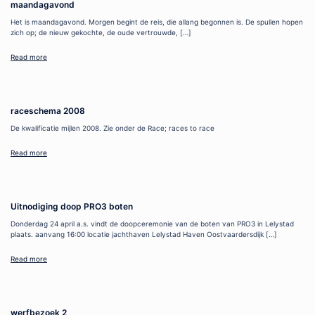
maandagavond
Het is maandagavond. Morgen begint de reis, die allang begonnen is. De spullen hopen
zich op; de nieuw gekochte, de oude vertrouwde, […]
Read more
raceschema 2008
De kwalificatie mijlen 2008. Zie onder de Race; races to race
Read more
Uitnodiging doop PRO3 boten
Donderdag 24 april a.s. vindt de doopceremonie van de boten van PRO3 in Lelystad
plaats. aanvang 16:00 locatie jachthaven Lelystad Haven Oostvaardersdijk […]
Read more
werfbezoek 2