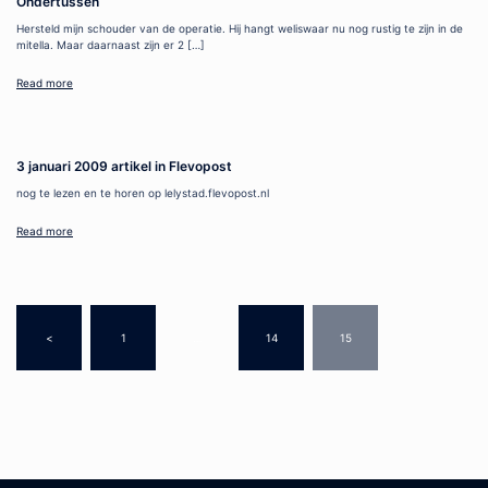
Ondertussen
Hersteld mijn schouder van de operatie. Hij hangt weliswaar nu nog rustig te zijn in de
mitella. Maar daarnaast zijn er 2 […]
Read more
3 januari 2009 artikel in Flevopost
nog te lezen en te horen op lelystad.flevopost.nl
Read more
Posts
<
1
…
14
15
navigation