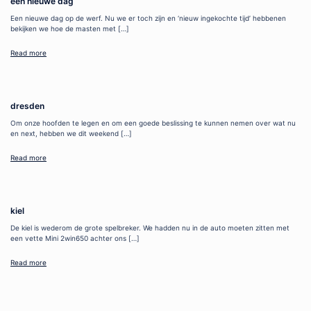
een nieuwe dag
Een nieuwe dag op de werf. Nu we er toch zijn en ‘nieuw ingekochte tijd’ hebbenen
bekijken we hoe de masten met […]
Read more
dresden
Om onze hoofden te legen en om een goede beslissing te kunnen nemen over wat nu
en next, hebben we dit weekend […]
Read more
kiel
De kiel is wederom de grote spelbreker. We hadden nu in de auto moeten zitten met
een vette Mini 2win650 achter ons […]
Read more