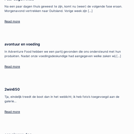
Na een paar dagen thuis geweest te zijn, komt nu (weer) de volgende fase eraan.
Morgenavond vertrekken naar Duitsland. Vorige week zijn […]
Read more
avontuur en voeding
In Adventure Food hebben we een partij gevonden die ons ondersteund met hun
produkten. Nadat onze voedingsdeskundige had aangegeven welke zaken wij […]
Read more
2win650
Tja, eindelijk treedt de boot dan in het weblicht; ik heb foto’s toegevoegd aan de
galerie…
Read more