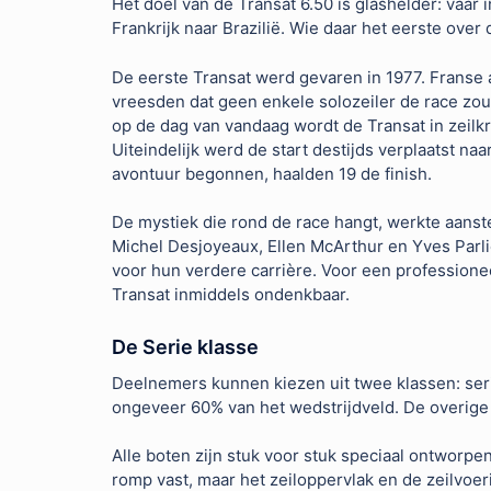
Het doel van de Transat 6.50 is glashelder: vaar 
Frankrijk naar Brazilië. Wie daar het eerste over
De eerste Transat werd gevaren in 1977. Franse 
vreesden dat geen enkele solozeiler de race zo
op de dag van vandaag wordt de Transat in zeilk
Uiteindelijk werd de start destijds verplaatst na
avontuur begonnen, haalden 19 de finish.
De mystiek die rond de race hangt, werkte aanste
Michel Desjoyeaux, Ellen McArthur en Yves Parli
voor hun verdere carrière. Voor een profession
Transat inmiddels ondenkbaar.
De Serie klasse
Deelnemers kunnen kiezen uit twee klassen: serie
ongeveer 60% van het wedstrijdveld. De overig
Alle boten zijn stuk voor stuk speciaal ontworpe
romp vast, maar het zeiloppervlak en de zeilvoeri