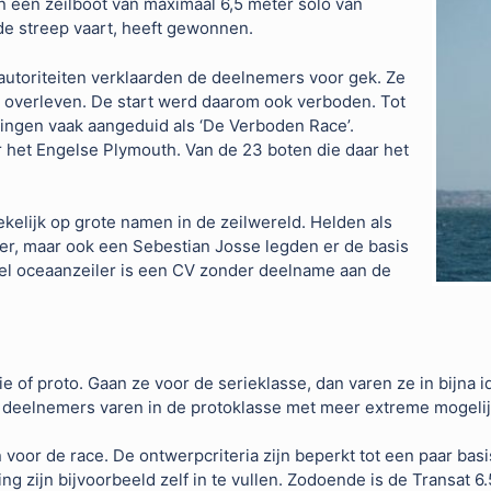
in een zeilboot van maximaal 6,5 meter solo van
 de streep vaart, heeft gewonnen.
autoriteiten verklaarden de deelnemers voor gek. Ze
u overleven. De start werd daarom ook verboden. Tot
ringen vaak aangeduid als ‘De Verboden Race’.
ar het Engelse Plymouth. Van de 23 boten die daar het
kelijk op grote namen in de zeilwereld. Helden als
er, maar ook een Sebestian Josse legden er de basis
eel oceaanzeiler is een CV zonder deelname aan de
 of proto. Gaan ze voor de serieklasse, dan varen ze in bijna 
e deelnemers varen in de protoklasse met meer extreme mogeli
n voor de race. De ontwerpcriteria zijn beperkt tot een paar bas
ng zijn bijvoorbeeld zelf in te vullen. Zodoende is de Transat 6