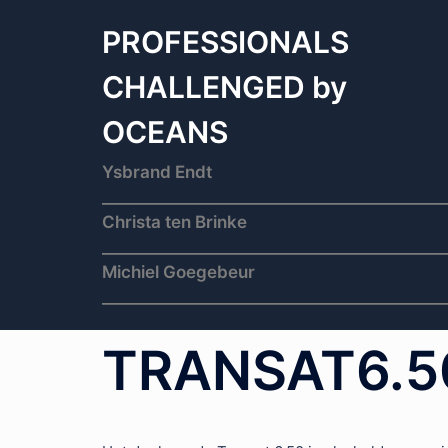
Skip
to
PROFESSIONALS
content
CHALLENGED by
OCEANS
Ysbrand Endt
___________________________________________
Christa ten Brinke
___________________________________________
Michiel Goegebeur
___________________________________________
TRANSAT6.5