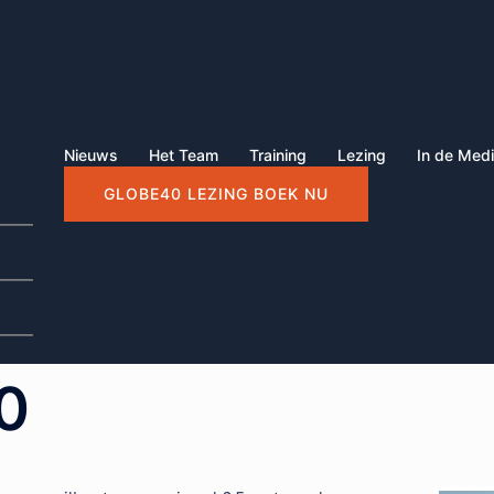
Nieuws
Het Team
Training
Lezing
In de Med
GLOBE40 LEZING BOEK NU
____
____
____
0