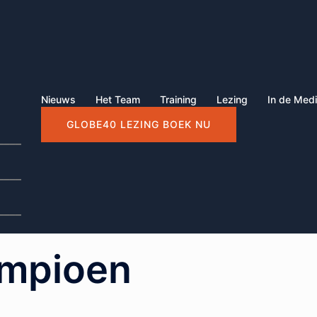
Nieuws
Het Team
Training
Lezing
In de Med
GLOBE40 LEZING BOEK NU
____
____
____
mpioen