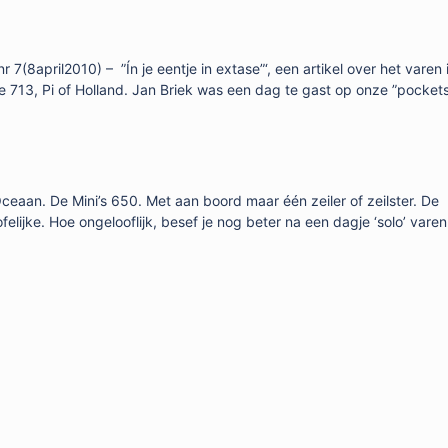
r 7(8april2010) – ”Ín je eentje in extase”‘, een artikel over het varen 
e 713, Pi of Holland. Jan Briek was een dag te gast op onze ”pocket
Oceaan. De Mini’s 650. Met aan boord maar één zeiler of zeilster. De
lijke. Hoe ongelooflijk, besef je nog beter na een dagje ‘solo’ vare