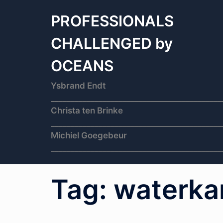
Skip
to
PROFESSIONALS
content
CHALLENGED by
OCEANS
Ysbrand Endt
___________________________________________
Christa ten Brinke
___________________________________________
Michiel Goegebeur
___________________________________________
Tag:
waterka